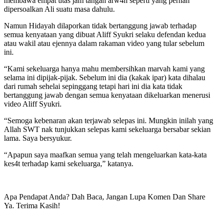
membawa empat utas jam tangan arw4h seperti yang pernah
dipersoalkan Ali suatu masa dahulu.
Namun Hidayah dilaporkan tidak bertanggung jawab terhadap
semua kenyataan yang dibuat Aliff Syukri selaku defendan kedua
atau wakil atau ejennya dalam rakaman video yang tular sebelum
ini.
“Kami sekeluarga hanya mahu membersihkan marvah kami yang
selama ini dipijak-pijak. Sebelum ini dia (kakak ipar) kata dihalau
dari rumah sehelai sepinggang tetapi hari ini dia kata tidak
bertanggung jawab dengan semua kenyataan dikeluarkan menerusi
video Aliff Syukri.
“Semoga kebenaran akan terjawab selepas ini. Mungkin inilah yang
Allah SWT nak tunjukkan selepas kami sekeluarga bersabar sekian
lama. Saya bersyukur.
“Apapun saya maafkan semua yang telah mengeluarkan kata-kata
kes4t terhadap kami sekeluarga,” katanya.
Apa Pendapat Anda? Dah Baca, Jangan Lupa Komen Dan Share
Ya. Terima Kasih!