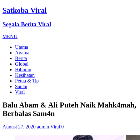
Satkoba Viral
Segala Berita Viral
MENU
Utama
Agama
Berita
Global
Hiburan
Kesihatan
Petua & Tip
Santai
Viral
Balu Abam & Ali Puteh Naik Mahk4mah,
Berbalas Sam4n
August 27, 2020
admin
Viral
0