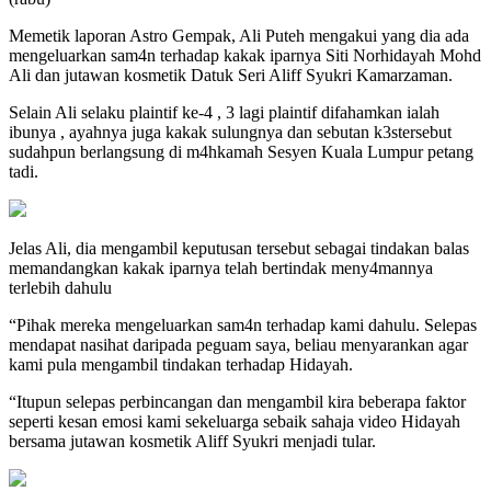
Memetik laporan Astro Gempak, Ali Puteh mengakui yang dia ada
mengeluarkan sam4n terhadap kakak iparnya Siti Norhidayah Mohd
Ali dan jutawan kosmetik Datuk Seri Aliff Syukri Kamarzaman.
Selain Ali selaku plaintif ke-4 , 3 lagi plaintif difahamkan ialah
ibunya , ayahnya juga kakak sulungnya dan sebutan k3stersebut
sudahpun berlangsung di m4hkamah Sesyen Kuala Lumpur petang
tadi.
Jelas Ali, dia mengambil keputusan tersebut sebagai tindakan balas
memandangkan kakak iparnya telah bertindak meny4mannya
terlebih dahulu
“Pihak mereka mengeluarkan sam4n terhadap kami dahulu. Selepas
mendapat nasihat daripada peguam saya, beliau menyarankan agar
kami pula mengambil tindakan terhadap Hidayah.
“Itupun selepas perbincangan dan mengambil kira beberapa faktor
seperti kesan emosi kami sekeluarga sebaik sahaja video Hidayah
bersama jutawan kosmetik Aliff Syukri menjadi tular.