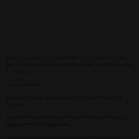
Puteri Sarah dan Syamsul berkahwin pada 8 Mac 2014 dan
dikurniakan dua cahaya mata Syaikhul Islam, 3, dan Sumayyah,
1. – hmetro
Komen netizen :
Pompuan kalau da ada anak..sebenarnya lagi nekad je nak
bercer4i.
Mawar karim, noor nabila, puteri sarah. Smua ni set2 yang
sayang anak lebih sayang suami.
Jgn disamakan dgn perangai spinn jamal ..jenis sayang laki