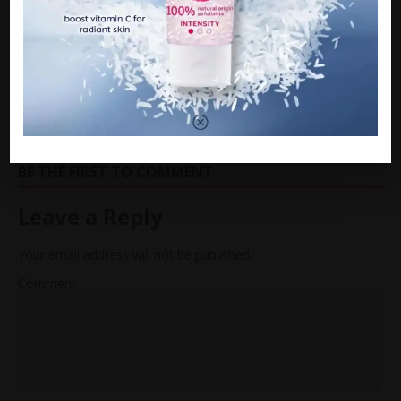
dngn anak” – Ashira
NEXT
Wanita ini disanjung tinggi kerana izinkan suami
berpoIigami, sekali Asiah Jalil tampil bagi kata-kata
pedas dan padu
BE THE FIRST TO COMMENT
Leave a Reply
Your email address will not be published.
Comment