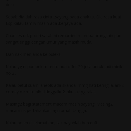
dulu.
Sebab dia dah rasa cinta ..sayang pada anak tu. Dia rasa kuat.
Esp kalau family masih ada .kerjaya ada.
Chances utk puteri sarah ni remarried n jumpa orang lain pun
sangat tinggi dengan umur yang masih muda.
Dah nak menjanda ke puleks
Kalau yg ni pun belum tentu ada offer 20 jota untuk jadi minik
no 2..
Kalau betul suami sheols ada skandal mmg hati kering la..ank2
comey mcm tu blh ditinggalkn2..aku lak yg ralat.
Masing2 bagi statement macam masih sayang. Masing2
macam nk pertahankan lagi rumah tangga.
Kalau boleh diselamatkan, tak payahlah bercer4i.