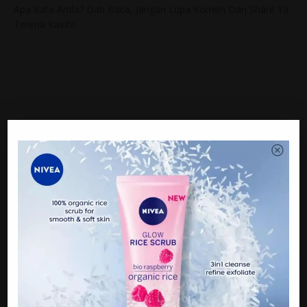
Apa Kata Anda? Dah Baca, Jangan Lupa Komen Dan Share Ya.
Terima Kasih!!
Sumber: rentasasia
PREVIOUS
“saya dih4lau dari rumah dan terp4ksa berpisah