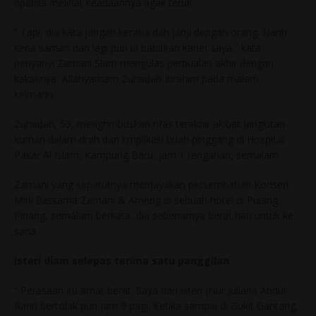
apabila melihat keadaannya agak teruk.
” Tapi, dia kata jangan kerana dah janji dengan orang. Nanti
kena saman dan lagi pun ia babitkan karier saya,” kata
penyanyi Zamani Slam mengulas perbualan akhir dengan
kakaknya, Allahyarham Zuraidah Ibrahim pada malam
kelmarin.
Zuraidah, 53, menghmbuskan nfas terakhir akibat jangkitan
kuman dalam drah dan kmplikasi buah pinggang di Hospital
Pakar Al Islam, Kampung Baru, jam 1 tengahari, semalam.
Zamani yang sepatutnya menjayakan persembahan Konsert
Mini Bersama Zamani & Ameng di sebuah hotel di Pulang
Pinang, semalam berkata, dia sebenarnya berat hati untuk ke
sana.
Isteri diam selepas terima satu panggilan
” Perasaan itu amat berat. Saya dan isteri (Nur Juliana Abdul
Rani) bertolak pun jam 9 pagi. Ketika sampai di Bukit Gantang,