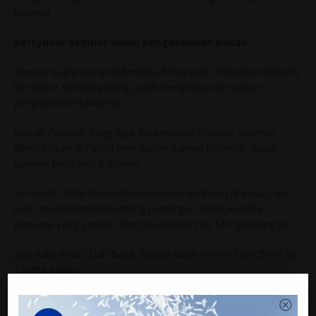
katanya.
Bersyukur sempat hadiri pengebumian kakak
Zamani bagaimanapun berkata, hidup perlu diteruskan dan dia
bersyukur sempat pulang untuk menyelesaikan urusan
pengebumian kakaknya.
Jnazah Zuraidah yang juga ibu penyanyi Zynakal, selamat
dikebumikan di Tanah Perkvburan Taman Keramat, Kuala
Lumpur pada jam 9 malam.
Semalam, Zime Production menerusi hantaran di Instagram
telah memaklumkan tentang pemergian kakak kepada
penyanyi yang popular dengan lagu Gerimis Mengundang itu.
Apa Kata Anda? Dah Baca, Jangan Lupa Komen Dan Share Ya.
Terima Kasih!!
Jom Like Page Kami Juga Di Facebook satkobaviral.com