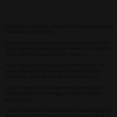
Gambar Zamani bersama abangnya, Zulfazli. Allahyrham kakak
Zamani dalam gambar kecil.
Menurutnya, untuk memandu kereta pulang semula ke Kuala
Lumpur agak mustahil dan penganjur membantu membelikan
tiket penerbangan pulang pada jam 5.45 petang.
” Kami bawa kakak ke hospital pada Khamis lalu untuk buat
proses ‘dressing’ bahagian kakinya. Keadaannya ketika itu
lemah dan dia dimasukkan ke Unit Raw4tan Rapi (ICU).
” Sejak itu, saya pastikan setiap malam pergi menjenguk dia.
Saya difahamkan kakak meningg4l sewaktu sedang buat
raw4tan dialisis.
” Siapa yang tak sedih kehilangan kakak. Sekarang tinggal saya
dengan abang Zulfazli dan kami pun masing-masing tak sihat,”