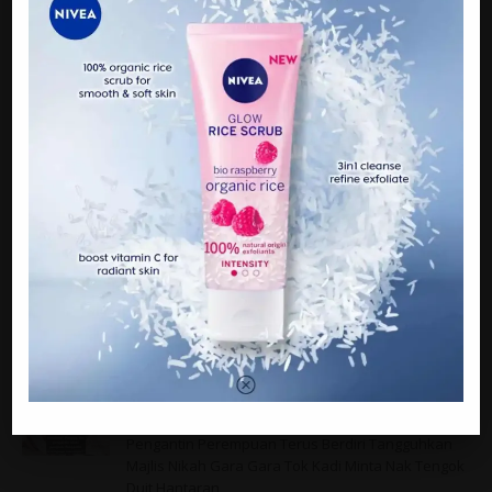
Sumber:
m
alaysiaunite
PREVIOUS
Tuhan Bagi Cash! Tergamam Tiba Tiba Bapa
Pengantin Perempuan Terus Berdiri Tangguhkan
Majlis Nikah Gara Gara Tok Kadi Minta Nak Tengok
Duit Hantaran