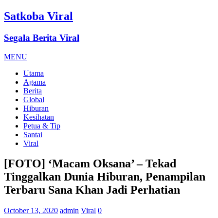
Satkoba Viral
Segala Berita Viral
MENU
Utama
Agama
Berita
Global
Hiburan
Kesihatan
Petua & Tip
Santai
Viral
[FOTO] ‘Macam Oksana’ – Tekad
Tinggalkan Dunia Hiburan, Penampilan
Terbaru Sana Khan Jadi Perhatian
October 13, 2020
admin
Viral
0