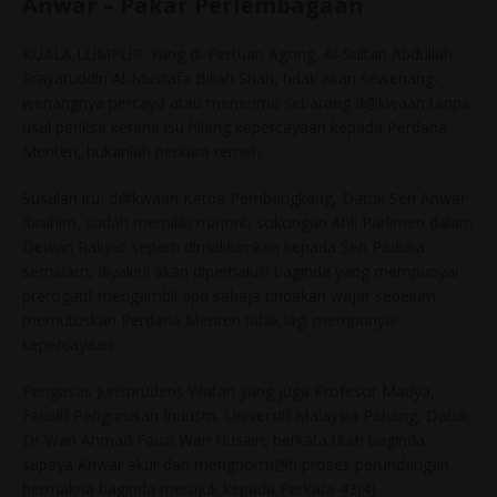
Anwar – Pakar Perlembagaan
KUALA LUMPUR: Yang di-Pertuan Agong, Al-Sultan Abdullah
Ri’ayatuddin Al-Mustafa Billah Shah, tidak akan sewenang-
wenangnya percaya atau menerima sebarang d@kwaan tanpa
usul periksa kerana isu hilang kepercayaan kepada Perdana
Menteri, bukanlah perkara remeh.
Susulan itu, d@kwaan Ketua Pembangkang, Datuk Seri Anwar
Ibrahim, sudah memiliki majoriti sokongan Ahli Parlimen dalam
Dewan Rakyat seperti dimaklumkan kepada Seri Paduka
semalam, diyakini akan diperhalusi baginda yang mempunyai
prerogatif mengambil apa sahaja tindakan wajar sebelum
memutuskan Perdana Menteri tidak lagi mempunyai
kepercayaan.
Pengasas Jurisprudens Watan yang juga Profesor Madya,
Fakulti Pengurusan Industri, Universiti Malaysia Pahang, Datuk
Dr Wan Ahmad Fauzi Wan Husain, berkata titah baginda
supaya Anwar akur dan menghorm@ti proses perundangan
bermakna baginda merujuk kepada Perkara 43(4)