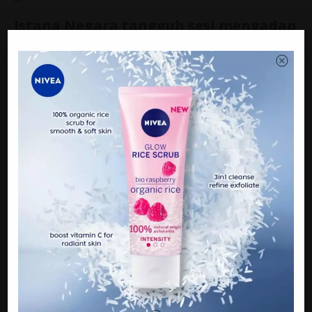
Istana Negara tangguh sesi mengadap
untuk Mat Sabu, Guan Eng
Dalam perkembangan politik semasa,Sesi mengadap Yang di-
Pertuan Agong untuk dua pemimpin kanan Pakatan Harapan
(PH) yang sepatutnya berlangsung pada hari ini dan 21 Okt
ditangguhkan.
Dalam kenyataan bersama dikeluarkan pagi ini Presiden
Amanah Mohamad Sabu dan Setiausaha Agung DAP Lim Guan
Eng memberitahu, hal berkenaan disampaikan pegawai kanan
Agong.
Menurut kenyataan itu, sepatutnya Lim dijadual mengadap
Agong pada hari ini manakala Mohamad pada minggu depan.
Namun, semalam setiausaha sulit kanan baginda telah
memaklumkan kepada kami bahawa kedua-dua sesi
menghadap tuanku ditangguhkan.