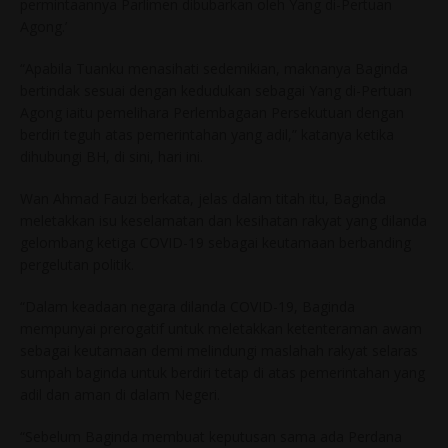
permintaannya Parlimen dibubarkan oleh Yang di-Pertuan
Agong.’
“Apabila Tuanku menasihati sedemikian, maknanya Baginda
bertindak sesuai dengan kedudukan sebagai Yang di-Pertuan
Agong iaitu pemelihara Perlembagaan Persekutuan dengan
berdiri teguh atas pemerintahan yang adil,” katanya ketika
dihubungi BH, di sini, hari ini.
Wan Ahmad Fauzi berkata, jelas dalam titah itu, Baginda
meletakkan isu keselamatan dan kesihatan rakyat yang dilanda
gelombang ketiga COVID-19 sebagai keutamaan berbanding
pergelutan politik.
“Dalam keadaan negara dilanda COVID-19, Baginda
mempunyai prerogatif untuk meletakkan ketenteraman awam
sebagai keutamaan demi melindungi maslahah rakyat selaras
sumpah baginda untuk berdiri tetap di atas pemerintahan yang
adil dan aman di dalam Negeri.
“Sebelum Baginda membuat keputusan sama ada Perdana