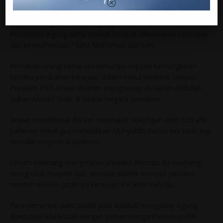
“Kami menjunjung titah dan mendoakan agar Seri Paduka
Baginda Yang Di-Pertuan Agong dan Seri Paduka Baginda Raja
Permaisuri Agong serta seluruh kerabat dikurniakan kesihatan
dan kesejahteraan,” kata Mohamad dan Lim.
Perhatian orang ramai kini tertumpu kepada kemungkinan
berlaku perubahan kerajaan dalam masa terdekat selepas
Presiden PKR Anwar Ibrahim menghadap Al-Sultan Abdullah
Sultan Ahmad Shah di Istana Negara semalam.
Anwar mend@kwa dia kini mendapat sokongan lebih 120 ahli
parlimen sekali gus meletakkan Muhyiddin Yassin kini tidak lagi
memiliki majoriti di parlimen.
Umum memang mengetahui presiden Bersatu itu memang
menguasai majoriti tipis semasa dilantik menjadi perdana
menteri ekoran jatuhnya kerajaan PH akhir Feb lalu.
Para pemimpin parti politik pula dijadual mengadap Agong
dipercayai ada kaitan dengan perkembangan terkini politik