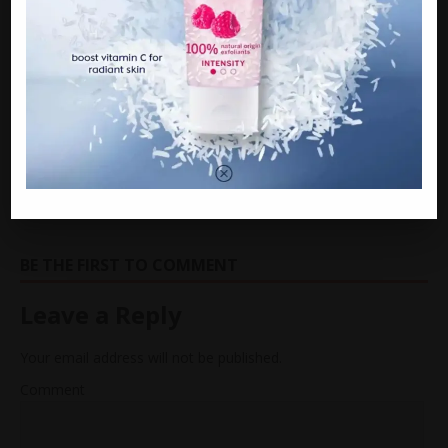
Jom Like Page Kami Juga Di Facebook satkobaviral.com
PREVIOUS
Air Mata Seorang Ibu. Orang Ramai Luluh Lihat
Keadaan Ibunda Almarhum Pengiran Muda Azim
NEXT
Digelar Ahli Ner4ka, Shalma Eliana Terima Kec4man
Kerana Mengaku Bercinta Bersama Ismail Izzani
BE THE FIRST TO COMMENT
Leave a Reply
Your email address will not be published.
Comment