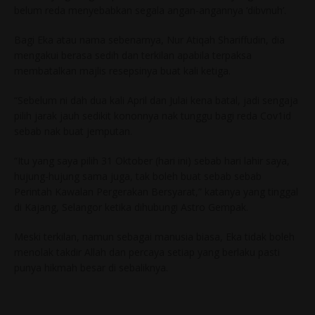
belum reda menyebabkan segala angan-angannya ‘dibvnuh’.
Bagi Eka atau nama sebenarnya, Nur Atiqah Shariffudin, dia
mengakui berasa sedih dan terkilan apabila terpaksa
membatalkan majlis resepsinya buat kali ketiga.
“Sebelum ni dah dua kali April dan Julai kena batal, jadi sengaja
pilih jarak jauh sedikit kononnya nak tunggu bagi reda Cov1id
sebab nak buat jemputan.
“Itu yang saya pilih 31 Oktober (hari ini) sebab hari lahir saya,
hujung-hujung sama juga, tak boleh buat sebab sebab
Perintah Kawalan Pergerakan Bersyarat,” katanya yang tinggal
di Kajang, Selangor ketika dihubungi Astro Gempak.
Meski terkilan, namun sebagai manusia biasa, Eka tidak boleh
menolak takdir Allah dan percaya setiap yang berlaku pasti
punya hikmah besar di sebaliknya.