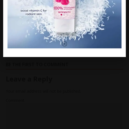
Pemimpin PoIitik Sibuk Berebut Kuasa. Ebit Lew
Pula Sibuk Hantar Bantuan, Siap Guna Kapal
Terbang
NEXT
Dikebumikan Pagi Tadi, Pendakwah Popular PU
Azman Baru Sahaja Kehilangan Insan Tersayang,
Alfatihah
BE THE FIRST TO COMMENT
Leave a Reply
Your email address will not be published.
Comment