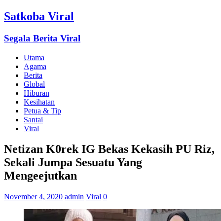
Satkoba Viral
Segala Berita Viral
Utama
Agama
Berita
Global
Hiburan
Kesihatan
Petua & Tip
Santai
Viral
Netizan K0rek IG Bekas Kekasih PU Riz,
Sekali Jumpa Sesuatu Yang
Mengeejutkan
November 4, 2020
admin
Viral
0