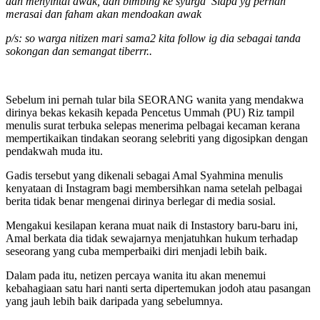
dan menyintai awak, dan bimbing ke syurga Siapa yg pernah
merasai dan faham akan mendoakan awak
p/s: so warga nitizen mari sama2 kita follow ig dia sebagai tanda
sokongan dan semangat tiberrr..
Sebelum ini pernah tular bila SEORANG wanita yang mendakwa
dirinya bekas kekasih kepada Pencetus Ummah (PU) Riz tampil
menulis surat terbuka selepas menerima pelbagai kecaman kerana
mempertikaikan tindakan seorang selebriti yang digosipkan dengan
pendakwah muda itu.
Gadis tersebut yang dikenali sebagai Amal Syahmina menulis
kenyataan di Instagram bagi membersihkan nama setelah pelbagai
berita tidak benar mengenai dirinya berlegar di media sosial.
Mengakui kesilapan kerana muat naik di Instastory baru-baru ini,
Amal berkata dia tidak sewajarnya menjatuhkan hukum terhadap
seseorang yang cuba memperbaiki diri menjadi lebih baik.
Dalam pada itu, netizen percaya wanita itu akan menemui
kebahagiaan satu hari nanti serta dipertemukan jodoh atau pasangan
yang jauh lebih baik daripada yang sebelumnya.