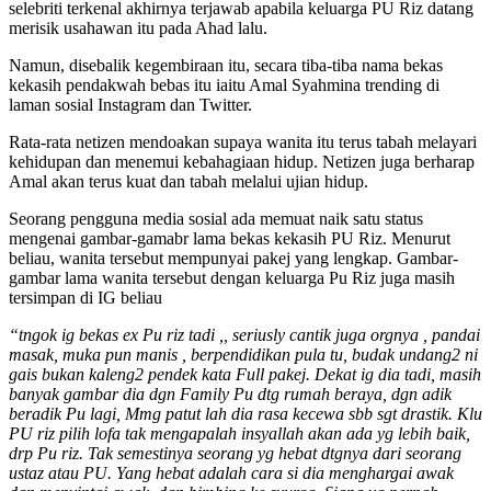
selebriti terkenal akhirnya terjawab apabila keluarga PU Riz datang
merisik usahawan itu pada Ahad lalu.
Namun, disebalik kegembiraan itu, secara tiba-tiba nama bekas
kekasih pendakwah bebas itu iaitu Amal Syahmina trending di
laman sosial Instagram dan Twitter.
Rata-rata netizen mendoakan supaya wanita itu terus tabah melayari
kehidupan dan menemui kebahagiaan hidup. Netizen juga berharap
Amal akan terus kuat dan tabah melalui ujian hidup.
Seorang pengguna media sosial ada memuat naik satu status
mengenai gambar-gamabr lama bekas kekasih PU Riz. Menurut
beliau, wanita tersebut mempunyai pakej yang lengkap. Gambar-
gambar lama wanita tersebut dengan keluarga Pu Riz juga masih
tersimpan di IG beliau
“tngok ig bekas ex Pu riz tadi ,, seriusly cantik juga orgnya , pandai
masak, muka pun manis , berpendidikan pula tu, budak undang2 ni
gais bukan kaleng2 pendek kata Full pakej. Dekat ig dia tadi, masih
banyak gambar dia dgn Family Pu dtg rumah beraya, dgn adik
beradik Pu lagi, Mmg patut lah dia rasa kecewa sbb sgt drastik. Klu
PU riz pilih lofa tak mengapalah insyallah akan ada yg lebih baik,
drp Pu riz. Tak semestinya seorang yg hebat dtgnya dari seorang
ustaz atau PU. Yang hebat adalah cara si dia menghargai awak