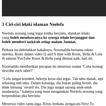
3 Ciri-ciri lelaki idaman Neelofa
Neelofa seorang yang tegas ketika bercinta, idamkan lelaki
yang
boleh membawanya ke syurga selain berjanggut dan
boleh memberi tazkirah setiap malam Jumaat.
Perkara ini didedahkan kakaknya, Noornabila bersama rakan
mereka, Rosix dalam video Q and A time with Rosix, Bella & Lofa
di saluran YouTube Rosix & Bella yang dimuat naik, hari ini.
Noornabila memberikan jawapan itu menerusi soalan ‘Cuba korang
describe each other?’
“Lofa sangat komited, bekerja keras dan tegas. Tak tahu masak, tapi
sekarang dah tahu. Dalam keluarga, dia bukan paling bersih, dia
tidak menang ‘award’ itu. Dia juga sangat sayang anak-anak
saudaranya,” katanya yang turut mengatakan Neelofa seorang yang
berpendirian jika bercinta.
Menerusi video sama juga, Rosix berkata, pengacara Next To