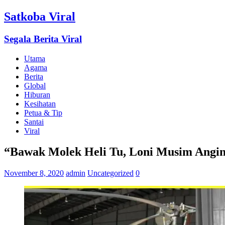
Satkoba Viral
Segala Berita Viral
Utama
Agama
Berita
Global
Hiburan
Kesihatan
Petua & Tip
Santai
Viral
“Bawak Molek Heli Tu, Loni Musim Angin 
November 8, 2020
admin
Uncategorized
0