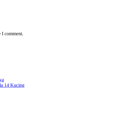
e I comment.
ya
la 14 Kucing