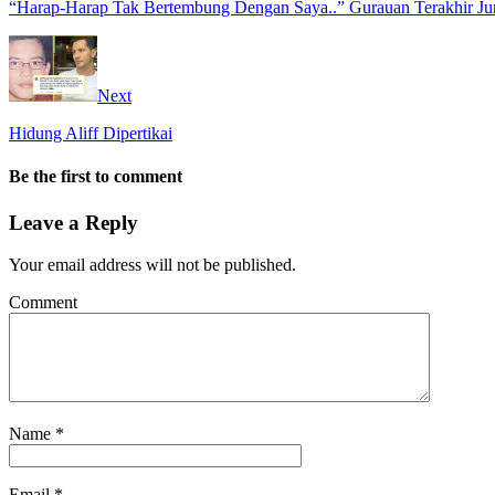
“Harap-Harap Tak Bertembung Dengan Saya..” Gurauan Terakhir Ju
Next
Hidung Aliff Dipertikai
Be the first to comment
Leave a Reply
Your email address will not be published.
Comment
Name
*
Email
*