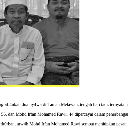
ngorb4nkan dua ny4wa di Taman Melawati, tengah hari tadi, ternyat
 56, dan Mohd Irfan Mohamed Rawi, 44 dipercayai dalam penerbangan
erk0rban, arw4h Mohd Irfan Mohamed Rawi sempat menitipkan pesan te