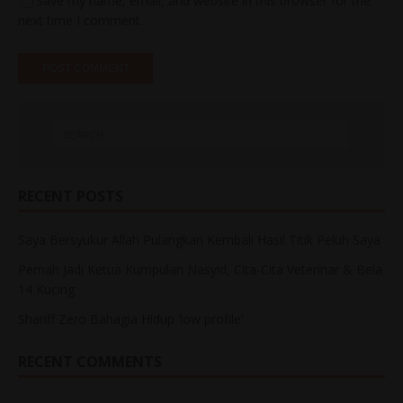
Save my name, email, and website in this browser for the
next time I comment.
RECENT POSTS
Saya Bersyukur Allah Pulangkan Kembali Hasil Titik Peluh Saya
Pernah Jadi Ketua Kumpulan Nasyid, Cita-Cita Veterinar & Bela
14 Kucing
Shariff Zero Bahagia Hidup ‘low profile’
RECENT COMMENTS