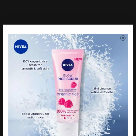
Facebook Comments
PREVIOUS
“Ada dua nywa di tangan saya. Apa pilihan yang
saya ada?” Suami jadi bidan terjun
NEXT
Dai Syed Ditudvh Rog*l, Bawa Pulang Gadis Ke
Rumah?