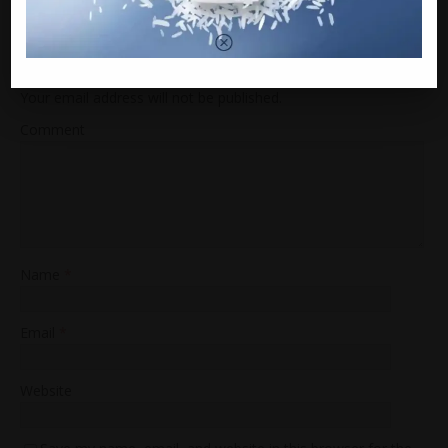
BE THE FIRST TO COMMENT
Leave a Reply
Your email address will not be published.
Comment
Name
*
Email
*
Website