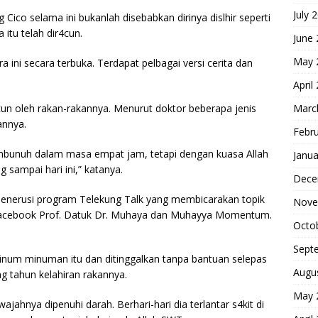
July 
 Cico selama ini bukanlah disebabkan dirinya dislhir seperti
itu telah dir4cun.
June
May 
ini secara terbuka. Terdapat pelbagai versi cerita dan
April
Marc
4cun oleh rakan-rakannya. Menurut doktor beberapa jenis
annya.
Febr
embunuh dalam masa empat jam, tetapi dengan kuasa Allah
Janua
 sampai hari ini,” katanya.
Dece
n menerusi program Telekung Talk yang membicarakan topik
Nove
Facebook Prof. Datuk Dr. Muhaya dan Muhayya Momentum.
Octo
Sept
 minum minuman itu dan ditinggalkan tanpa bantuan selepas
Augu
g tahun kelahiran rakannya.
May 
ahnya dipenuhi darah. Berhari-hari dia terlantar s4kit di