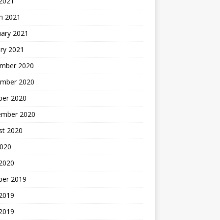
 2021
h 2021
uary 2021
ry 2021
mber 2020
mber 2020
ber 2020
ember 2020
st 2020
2020
 2020
ber 2019
2019
 2019