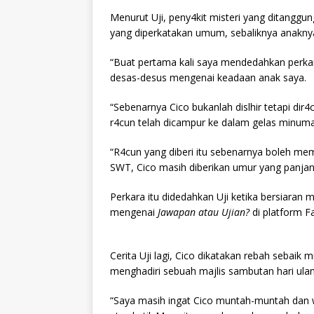
Menurut Uji, peny4kit misteri yang ditanggung
yang diperkatakan umum, sebaliknya anaknya 
“Buat pertama kali saya mendedahkan perkara 
desas-desus mengenai keadaan anak saya.
“Sebenarnya Cico bukanlah dislhir tetapi dir
r4cun telah dicampur ke dalam gelas minum
“R4cun yang diberi itu sebenarnya boleh m
SWT, Cico masih diberikan umur yang panjang
Perkara itu didedahkan Uji ketika bersiara
mengenai
Jawapan atau Ujian?
di platform 
Cerita Uji lagi, Cico dikatakan rebah sebaik
menghadiri sebuah majlis sambutan hari ulan
“Saya masih ingat Cico muntah-muntah dan waj