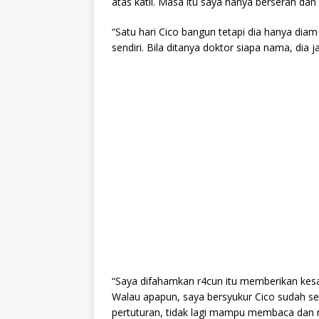
atas katil. Masa itu saya hanya berserah d
“Satu hari Cico bangun tetapi dia hanya dia
sendiri. Bila ditanya doktor siapa nama, dia 
“Saya difahamkan r4cun itu memberikan kes
Walau apapun, saya bersyukur Cico sudah se
pertuturan, tidak lagi mampu membaca dan m