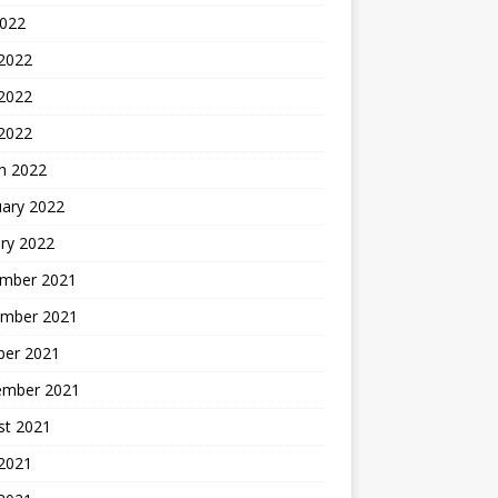
2022
 2022
2022
 2022
h 2022
uary 2022
ry 2022
mber 2021
mber 2021
ber 2021
ember 2021
st 2021
2021