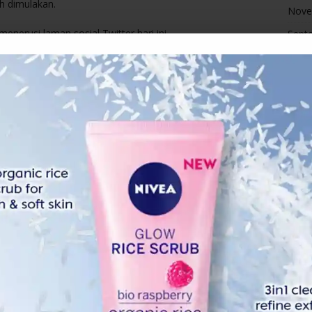
ah dimulakan.
Nove
nerusi laman sosial Twitter hari ini.
Sept
Augu
ya Pilihan Raya (SPR) menyatakan bahawa PRU boleh
(SOP) yang ketat.
inar dan #Star, OK PRU dengan SOP yang ketat.
ratur setiap hari kenapa tak boleh cuma satu hari beratur
an Akses Bekalan Vaksin COVID-19 (JKJAV), Khairy
akan melakukan vaksinasi dalam tempoh kurang 18 bulan
n pertama vaksin Covid-19.
mengunjurkan bahawa negara ini dijangka merekodkan
00 kes sehari pada akhir Mei, jika kadar nilai