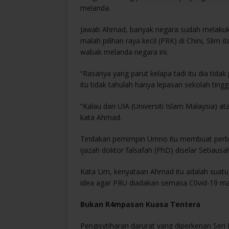
melanda.
Jawab Ahmad, banyak negara sudah melakukan
malah pilihan raya kecil (PRK) di Chini, Slim 
wabak melanda negara ini.
“Rasanya yang parut kelapa tadi itu dia tida
itu tidak tahulah hanya lepasan sekolah tinggi
“Kalau dari UIA (Universiti Islam Malaysia) a
kata Ahmad.
Tindakan pemimpin Umno itu membuat perba
ijazah doktor falsafah (PhD) diselar Setiau
Kata Lim, kenyataan Ahmad itu adalah sua
idea agar PRU diadakan semasa C0vid-19 ma
Bukan R4mpasan Kuasa Tentera
Pengisytiharan darurat yang diperkenan Seri