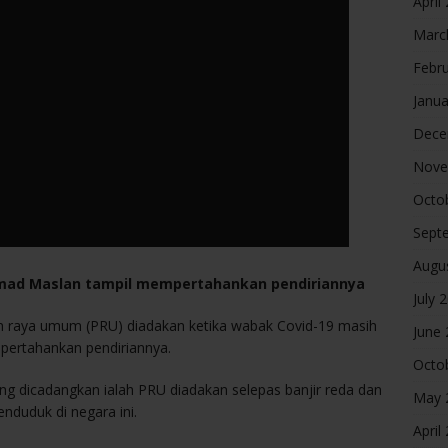
April
Marc
Febr
Janua
Dece
Nove
Octo
Sept
Augu
hmad Maslan tampil mempertahankan pendiriannya
July 
an raya umum (PRU) diadakan ketika wabak Covid-19 masih
June
ertahankan pendiriannya.
Octo
g dicadangkan ialah PRU diadakan selepas banjir reda dan
May 
enduduk di negara ini.
April