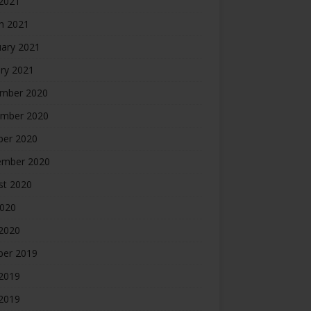
 2021
h 2021
uary 2021
ry 2021
mber 2020
mber 2020
ber 2020
ember 2020
st 2020
2020
 2020
ber 2019
2019
 2019