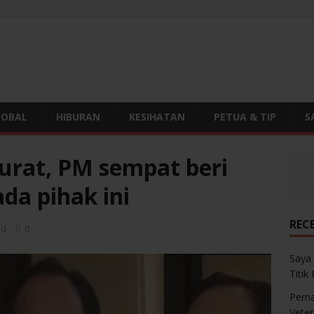
LOBAL
HIBURAN
KESIHATAN
PETUA & TIP
S
rat, PM sempat beri
da pihak ini
REC
ed
0
Saya 
Titik
Perna
Veter