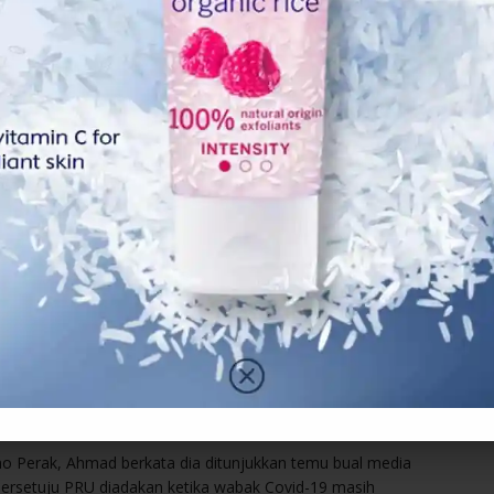
 (MetMalaysia) meramalkan cuaca buruk yang mengakibatkan
 berakhir dalam tempoh terdekat, sama ada pertengahan
akan Monsun Timur Laut akan berakhir pada pertengahan
 Perak, Ahmad berkata dia ditunjukkan temu bual media
bersetuju PRU diadakan ketika wabak Covid-19 masih