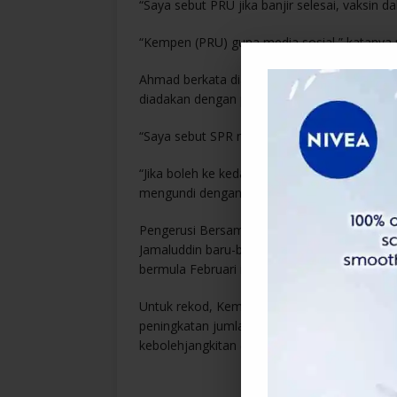
“Saya sebut PRU jika banjir selesai, vaksin d
“Kempen (PRU) guna media sosial,” katanya me
Ahmad berkata dia juga meminta Suruhanja
diadakan dengan prosedur operasi standard 
“Saya sebut SPR nyatakan dalam (Akhbar) #S
“Jika boleh ke kedai, pasar raya, restoran be
mengundi dengan SOP ketat,” katanya.
Pengerusi Bersama Jawatankuasa Khas Jamin
Jamaluddin baru-baru ini berkata Malaysia 
bermula Februari ini setelah ketibaan bekala
Untuk rekod, Kementerian Kesihatan (KKM) 
peningkatan jumlah kes Covid-19 sehingga 8,0
kebolehjangkitan (Rt) berterusan pada 1.1.