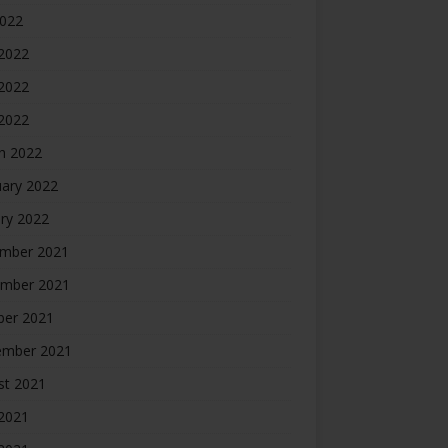
2022
 2022
2022
 2022
h 2022
uary 2022
ry 2022
mber 2021
mber 2021
ber 2021
ember 2021
st 2021
2021