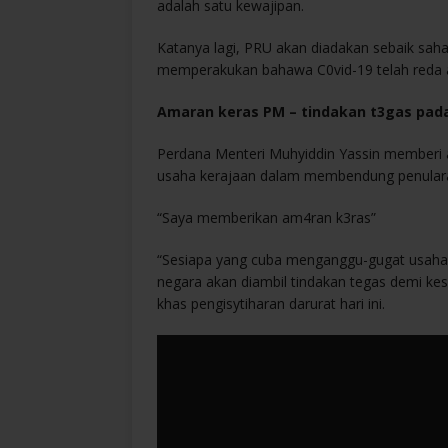
adalah satu kewajipan.
Katanya lagi, PRU akan diadakan sebaik sa
memperakukan bahawa C0vid-19 telah reda a
Amaran keras PM – tindakan t3gas pad
Perdana Menteri Muhyiddin Yassin memberi
usaha kerajaan dalam membendung penulara
“Saya memberikan am4ran k3ras”
“Sesiapa yang cuba menganggu-gugat usaha
negara akan diambil tindakan tegas demi k
khas pengisytiharan darurat hari ini.