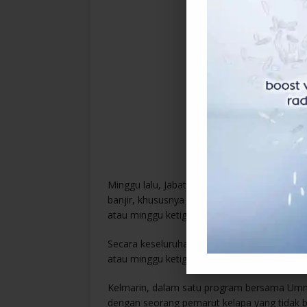
Minggu lalu, Jabatan Meteorologi Malaysia
banjir, khususnya di Pahang dan Johor akan
atau minggu ketiga Januari.
Secara keseluruhan, MetMalaysia menjangk
atau minggu ketiga Mac.
Kelmarin, dalam satu program bersama Umno
dengan seorang pemarut kelapa yang tidak 