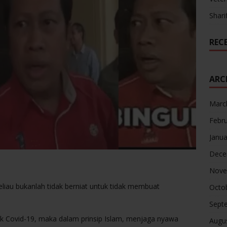
Shari
REC
ARC
Marc
Febr
Janua
Dece
Nove
liau bukanlah tidak berniat untuk tidak membuat
Octo
Sept
 Covid-19, maka dalam prinsip Islam, menjaga nyawa
Augu