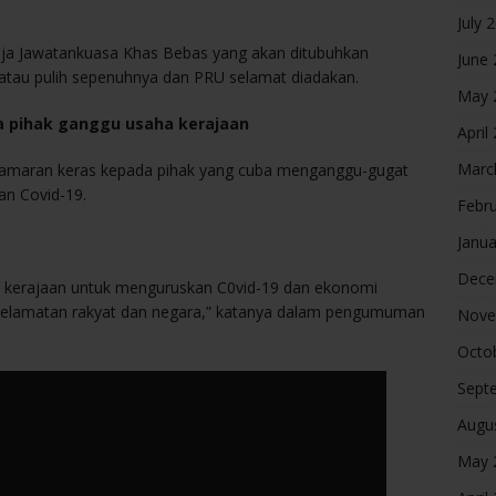
July 
haja Jawatankuasa Khas Bebas yang akan ditubuhkan
June
tau pulih sepenuhnya dan PRU selamat diadakan.
May 
a pihak ganggu usaha kerajaan
April
Marc
 amaran keras kepada pihak yang cuba menganggu-gugat
n Covid-19.
Febr
Janua
Dece
 kerajaan untuk menguruskan C0vid-19 dan ekonomi
eselamatan rakyat dan negara,” katanya dalam pengumuman
Nove
Octo
Sept
Augu
May 