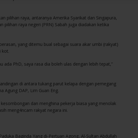
 pilihan raya, antaranya Amerika Syarikat dan Singapura,
dan pilihan raya negeri (PRN) Sabah juga diadakan ketika
k perasan, yang ditemu bual sebagai suara akar umbi (rakyat)
 kot.
tau ada PhD, saya rasa dia boleh ulas dengan lebih tepat,”
ndingan di antara tukang parut kelapa dengan pemegang
saha Agung DAP, Lim Guan Eng.
tu kesombongan dan menghina pekerja biasa yang menolak
sih meng4ncam rakyat negara ini.
 Paduka Baginda Yang di-Pertuan Agong, Al-Sultan Abdullah