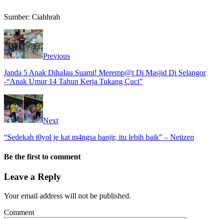
Sumber: Ciahhrah
Previous
Janda 5 Anak DihaIau Suami! Meremp@t Di Masjid Di Selangor
-“Anak Umur 14 Tahun Kerja Tukang Cuci”
Next
“Sedekah t0yol je kat m4ngsa banjir, itu lebih baik” – Netizen
Be the first to comment
Leave a Reply
Your email address will not be published.
Comment