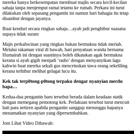
mereka hanya berkesempatan membuat majlis secara kecil-kecilan
sahaja tanpa menjemput ramai tetamu ke rumah. Perkara ini turut
dilakukan oleh sepasang pengantin ini namun hari bahagia itu tetap
disambut dengan jayanya.
Buat kenduri secara ringkas sahaja…ayah jadi penghibur suasana
supaya tidak suram
Majis perkahwinan yang ringkas bukan bermakna tidak meriah.
Melalui rakaman viral di bawah, hari penyatuan wanita bernama
Humairah ini dengan suaminya boleh dikatakan agak bermakna
kerana si ayah gigih menjadi ‘radio’ dengan menyanyikan lagu
kahwin buat mereka sekali gus mencetuskan tawa orang sekeliling
kerana terhibur melihat gelagat lucu itu.
Kek tak terp0tong-p0tong terpaku dengar nyanyian merdu
bapa…
Kedua-dua pengantin baru tersebut berada dalam keadaan statik
dengan memegang pemotong kek. Perlakuan tersebut turut mencuit
hati para netizen apabila pengantin sanggup menunggu bapanya
menamatkan nyanyian yang dipersembahkan.
Jom Lihat Video Dibawah: