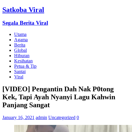
Satkoba Viral
Segala Berita Viral
Utama
Agama
Berita
Global
Hiburan
Kesihatan
Petua & Tip
Santai
Viral
[VIDEO] Pengantin Dah Nak P0tong
Kek, Tapi Ayah Nyanyi Lagu Kahwin
Panjang Sangat
January 16, 2021
admin
Uncategorized
0