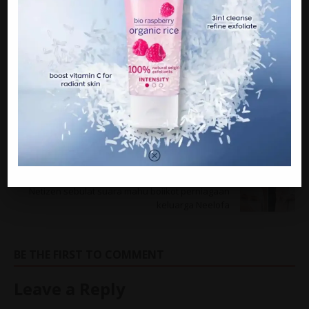
Sumber : Ig ShuibSepahtu
PREVIOUS
[VIDEO] Pengantin Dah Nak P0tong Kek, Tapi Ayah
Nyanyi Lagu Kahwin Panjang Sangat
NEXT
Netizen sebulat suara mahu boiikot perniagaan
keluarga Neelofa
BE THE FIRST TO COMMENT
Leave a Reply