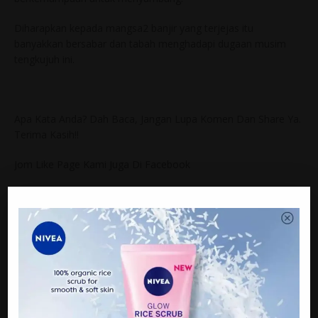
Diharapkan kepada mangsa2 banjir yang terjejas itu
banyakkan bersabar dan tabah menghadapi dugaan musim
tengkujuh ini.
Apa Kata Anda? Dah Baca, Jangan Lupa Komen Dan Share Ya.
Terima Kasih!!
Jom Like Page Kami Juga Di Facebook