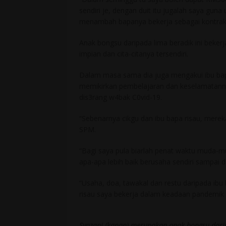
sendiri je, dengan duit itu jugalah saya gun
menambah bapanya bekerja sebagai kontrak
Anak bongsu daripada lima beradik ini beke
impian dan cita-citanya tersendiri.
Dalam masa sama dia juga mengakui ibu bapan
memikirkan pembelajaran dan keselamatanny
dis3rang w4bak C0vid-19.
“Sebenarnya cikgu dan ibu bapa risau, merek
SPM.
“Bagi saya pula biarlah penat waktu muda-mu
apa-apa lebih baik berusaha sendiri sampai d
“Usaha, doa, tawakal dan restu daripada ib
risau saya bekerja dalam keadaan pandemik i
Syazani (kanan) merupakan anak bongsu dari