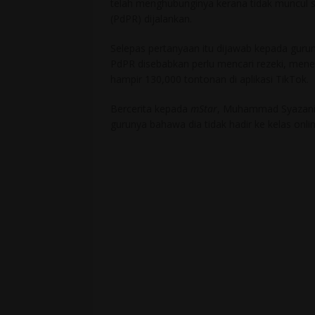
telah menghubunginya kerana tidak muncul 
(PdPR) dijalankan.
Selepas pertanyaan itu dijawab kepada guru
PdPR disebabkan perlu mencari rezeki, mener
hampir 130,000 tontonan di aplikasi TikTok.
Bercerita kepada
mStar
, Muhammad Syazani S
gurunya bahawa dia tidak hadir ke kelas onli