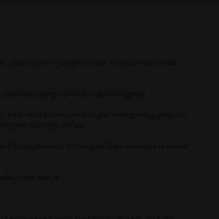
u, dia mula bekerja sejak berusia 16 tahun kerana tidak
ntuk membeli barang keperluan buat keluarganya.
gi, mula-mula ikut lori untuk angkat barang orang yang nak
m golek pula sejak Jun lalu.
, bila cuti Jumaat tu ikut lori pula. Saya buat kerja ni semua
rdaya saya buat je.
au bekerja di gerai. Hasil gaji tu tak habis dekat diri