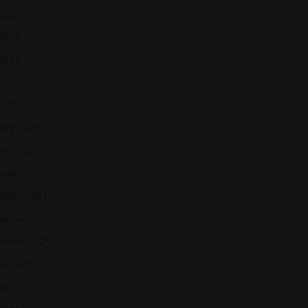
2022
 2022
2022
 2022
h 2022
uary 2022
ry 2022
mber 2021
mber 2021
ber 2021
ember 2021
st 2021
2021