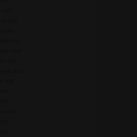
 2021
h 2021
uary 2021
ry 2021
mber 2020
mber 2020
ber 2020
ember 2020
st 2020
2020
 2020
ber 2019
2019
 2019