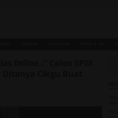
LOBAL
HIBURAN
KESIHATAN
PETUA & TIP
S
as 0nline..” Calon SPM
la Ditanya Cikgu Buat
REC
zed
0
Saya 
Titik
Perna
Veter