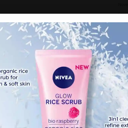
Nove
Sept
Augu