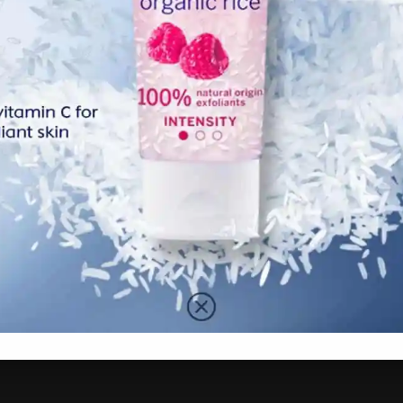
dia, sebab kadang-kadang saya pun tak perasan kalau ada
a, lagipun kalau masuk ke kelas online tu memang susah
agi senang nak masuk apa yang diajar.
ada usia 16 tahun dan menjual ayam golek sejak Jun lalu.
ga minta kawan-kawan untuk ajar mana yang tertinggal tu,”