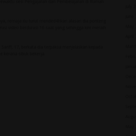
sewaktu sesi Pengajaran dan Pembelajaran di Rumah
July 
June
nya, remaja itu turut mended4hkan alasan dia ponteng
May 
usi video berdurasi 16 saat yang sehingga kini meraih
April
Marc
ariff, 17, berkata dia terpaksa menjelaskan kepada
ne kerana sibuk bekerja.
Febr
Janua
Dece
Nove
Octo
Sept
Augu
May 