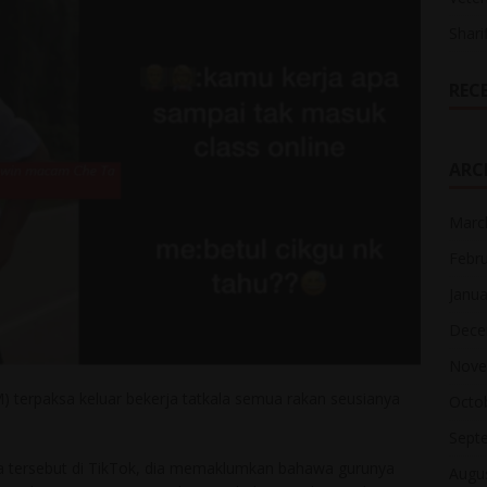
Shari
REC
ARC
Marc
Febr
Janua
Dece
Nove
M) terpaksa keluar bekerja tatkala semua rakan seusianya
Octo
Sept
ja tersebut di TikTok, dia memaklumkan bahawa gurunya
Augu