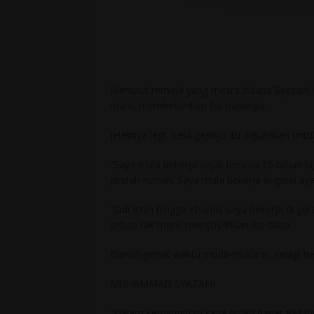
Menurut remaja yang mesra disapa Syazani it
mahu membebankan ibu bapanya.
Jelasnya lagi, hasil gajinya itu digunakan u
“Saya mula bekerja sejak berusia 16 tahun la
pindah rumah. Saya mula bekerja di gerai aya
“Jadi Isnin hingga Khamis saya bekerja di gerai
sebab tak mahu menyus4hkan ibu bapa.
Biarlah penat waktu muda-muda ni, selagi be
MUHAMMAD SYAZANI
“Dalam seminggu tu saya boleh dapat RM300 kal