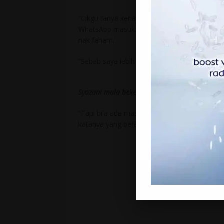
“Cikgu tanya kenapa tak masuk kelas online 
WhatsApp masuk. Saya beritahu sebab bekerj
nak faham.
“Sebab saya lebih suka belajar
face to face
, l
Syazani mula bekerja sebagai kelindan lori p
“Tapi bila ada masa terluang saya ada la ju
katanya yang berasal dari Klang, Selangor.