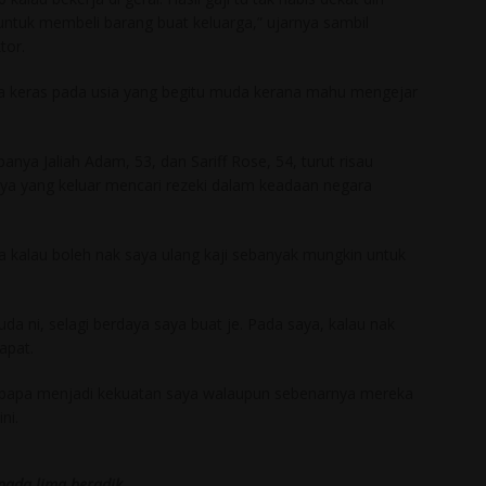
a untuk membeli barang buat keluarga,” ujarnya sambil
tor.
rja keras pada usia yang begitu muda kerana mahu mengejar
ya Jaliah Adam, 53, dan Sariff Rose, 54, turut risau
a yang keluar mencari rezeki dalam keadaan negara
a kalau boleh nak saya ulang kaji sebanyak mungkin untuk
da ni, selagi berdaya saya buat je. Pada saya, kalau nak
apat.
u bapa menjadi kekuatan saya walaupun sebenarnya mereka
ni.
pada lima beradik.