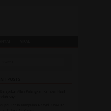
ANTAI
VIRAL
ENT POSTS
Bersyukur Allah Pulangkan Kembali Hasil
 Peluh Saya
h Jadi Ketua Kumpulan Nasyid, Cita-Cita
inar & Bela 14 Kucing