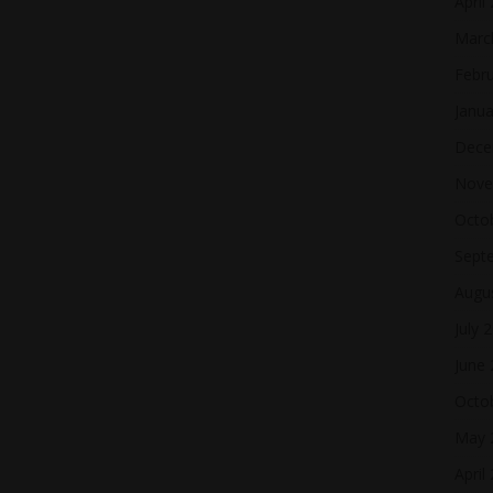
April
Marc
Febr
Janua
Dece
Nove
Octo
Sept
Augu
July 
June
Octo
May 
April