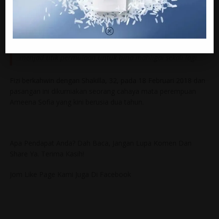
Semoga
Allah
satukan family ini sekali lagi, dipanjangkan
jodoh keluarga ini hingga ke Jannah
Moga Kalian bersatu semula, moga segala yang terjadi
menjad titik permulaan untuk bina mahligai sekali lagi
Fizi berkahwin dengan Shakilla, 32, pada 18 Februari 2018 dan
pasangan ini dikurniakan seorang cahaya mata perempuan
Ameena Sofia yang kini berusia dua tahun.
Apa Pendapat Anda? Dah Baca, Jangan Lupa Komen Dan
Share Ya. Terima Kasih!
Jom Like Page Kami Juga Di Facebook