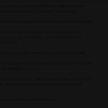
etang. Sesiapa yang balik rumah untuk makan tengahari
nak pula biasanya masih di sekolah,” kata pencuri
tanda sekuriti yang diletakkan di depan rumah menghalang
a yang mengatakan ia tidak memberi kesan kepada
tahu cara untuk mematikan sistem keselamatan dan
keselamatan.
mah, seperti anjing, membuatkan anda berfikir dua kali
r dan bising, biasanya pencuri tidak akan berani memecah
ka terdapat anjing kecil.
a untuk pecah rumah,” kata seorang b4nduan. “Anjing dari
lah yang terbaik untuk mencegah daripada kes pecah
intu utama sebelum memecah masuk?