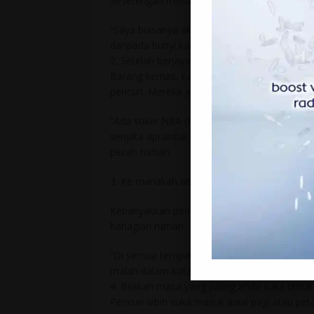
Sesetengah masuk dengan cara memecahkan
“Saya biasanya akan pecahkan pintu, daripad
daripada bunyi kaca pecah, dan juga ada risi
2. Setelah berjaya memecah masuk, apakah 
Barang kemas, barang elektronik seperti tel
pencuri. Mereka juga sukakan himpunan koleks
“Ada stiker NRA (National Rifle Association
senjata api untuk dirompak,” jawab seorang
pecah rumah
3. Ke manakah anda mencari barang-barang 
Kebanyakkan pencuri mula mencari barang ber
bahagian rumah.
“Di semua tempat! Daripada dapur hingga ke p
malah dalam kotak bijiran sarapan pagi,” ka
4. Bilakah masa yang paling anda suka unt
Pencuri lebih suka masuk awal pagi atau pet