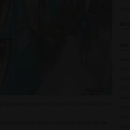
Shari
REC
ARC
Marc
Febr
Janua
Dece
Nove
rga yang tenang saat pencuri dengan kayu memasuki rumah
Octo
Sept
ng berlaku tetapi rupanya mereka telah dipukau dan tak
Augu