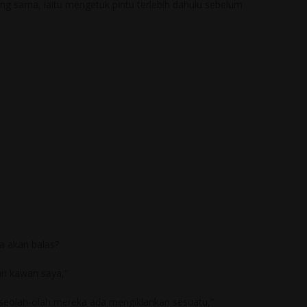
 sama, iaitu mengetuk pintu terlebih dahulu sebelum
a akan balas?
ri kawan saya,”
seolah-olah mereka ada mengiklankan sesuatu,”