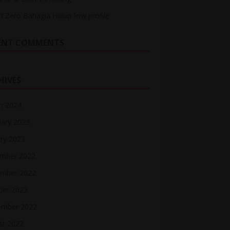
ff Zero Bahagia Hidup ‘low profile’
ENT COMMENTS
HIVES
h 2024
uary 2023
ry 2023
mber 2022
mber 2022
ber 2022
ember 2022
st 2022