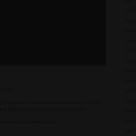
April
Marc
Febr
Janua
Dece
Nove
Octo
Sept
Augu
m rumah…”
July 
June
ng mengetahui menjelaskan bahawa pukau tersebut
 yang dibawa masuk kanak-kanak dalam video.
Octo
May 
iwan masuk ke dalam rumah.
April