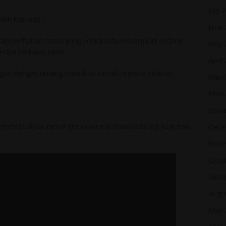
July 
ih hati-hati..”
June
 perhatian ramai yang ketika satu keluarga ini sedang
May 
tiba bertukar panik.
April
angan dengan tenang masuk ke rumah mereka selepas
Marc
Febr
Janua
tu membuatkan ramai gerun kerana masih ada lagi kegiatan
Dece
Nove
Octo
Sept
Augu
May 