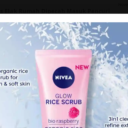
Nove
ps Elak Rumah Dipecah Masuk Pencuri
Sept
Augu
, pasti sahaja ada berita rompakan dan pecah rumah
i memang tak dapat nak dielakkan, sama ada disebabkan oleh
elamatan yang anda pasang di rumah anda betul-betul
anda daripada dipecah masuk?
elah menghantar surat kepada 86 orang b4nduan yang
esalahan pecah rumah di Oregon Department of
ah diarahkan untuk menjawab 17 soalan berkenaan
la jenayah itu berlaku dan apa yang mereka mahukan
mereka terima:
k ke sebuah rumah atau apartment?
melalui pintu atau tingkap yang tidak dikunci.