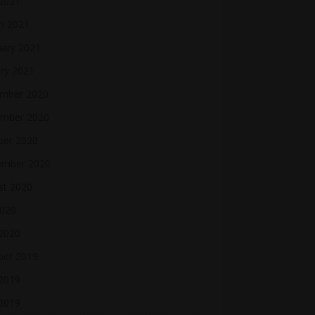
 2021
h 2021
uary 2021
ry 2021
mber 2020
mber 2020
ber 2020
ember 2020
st 2020
2020
 2020
ber 2019
2019
 2019