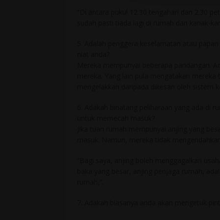
“Di antara pukul 12.30 tengahari dan 2.30 p
sudah pasti tiada lagi di rumah dan kanak-ka
5. Adalah penggera keselamatan atau papan 
niat anda?
Mereka mempunyai beberapa pandangan. Ad
mereka. Yang lain pula mengatakan mereka 
mengelakkan daripada dikesan oleh sistem 
6. Adakah binatang peliharaan yang ada di ru
untuk memecah masuk?
Jika tuan rumah mempunyai anjing yang besa
masuk. Namun, mereka tidak mengendahkan ji
“Bagi saya, anjing boleh menggagalkan usah
baka yang besar, anjing penjaga rumah, ada
rumah,”.
7. Adakah biasanya anda akan mengetuk p