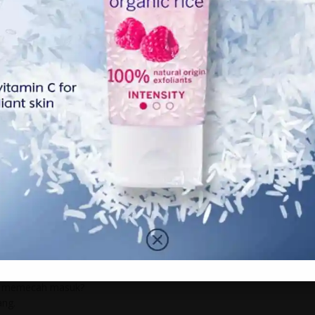
 pintu.
a pecahkan tingkap kaca. Bunyi yang kuat itu lebih selamat
ko terluka akibat pecahan kaca,” kata seorang b4nduan.
benda pertama yang anda cari?
efon bimbit, kad kredit adalah barang-barang tumpuan
i dan juga pistol.
) di bumper kereta tuan rumah, sudah pastinya banyak
 daripada mereka.
berharga yang tersembunyi?
harga di bilik tidur utama, kemudian bergerak ke seluruh
eti sejuk, ke tangki ikan dan tangki tandas, rak buku dan
ta seorang b4nduan.
uk memecah masuk?
ang.