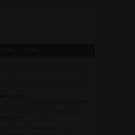
ANTAI
VIRAL
ENT POSTS
Bersyukur Allah Pulangkan Kembali Hasil
 Peluh Saya
h Jadi Ketua Kumpulan Nasyid, Cita-Cita
inar & Bela 14 Kucing