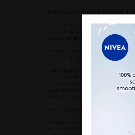
B4nduan Penjara Kongsi Ti
Kalau setiap kali buka dan baca suratkhabar
terpapar di dada akhbar. Jenayah seperti in
kecuaian sendiri, atau kelicikan penjenayah.
Pernahkah anda terfikir, adakah sistem kes
berkesan dan boleh mengelakkan kediaman 
Dalam satu penyiasatan, pihak KGW News t
sedang menjalani hukuman penjara akibat k
Corrections. B4nduan-b4nduan tersebut tel
bagaimana mereka memecah masuk rumah, bi
ketika melakukan jenayah tersebut.
Berikut merupakan ringkasan jawapan yang 
1. Bagaimana biasanya anda memecah masu
Kebanyakkan daripada mereka memecah masuk 