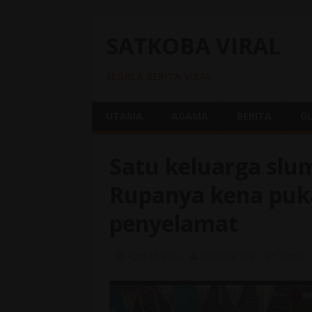
SATKOBA VIRAL
SEGALA BERITA VIRAL
UTAMA
AGAMA
BERITA
G
Satu keluarga slu
Rupanya kena puka
penyelamat
April 16, 2022
Satkoba Viral
Santai