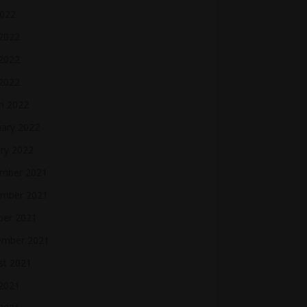
2022
 2022
2022
 2022
h 2022
uary 2022
ry 2022
mber 2021
mber 2021
ber 2021
ember 2021
st 2021
2021