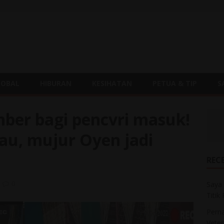
LOBAL
HIBURAN
KESIHATAN
PETUA & TIP
S
mber bagi pencvri masuk!
u, mujur Oyen jadi
REC
0
Saya 
Titik
Perna
Veter