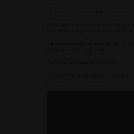
“Kejadian tadi, lepas maghrib. Lepasni kena leb
Perkongsian @BUDISETIAWAN di Tiktok meraih
bersantai di ruang tamu, namun keadaan tiba-
Rupanya seorang pencuri dengan kayu di t
memukau satu keluarga berkenaan.
“Dah nak raya, hati2 lah semua…”
Kejadian yang berlaku di negara seberang i
pukau walau di era moden kini.