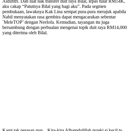
Aidilfitri. Dah niat nak transfer duit raya Bilal, lepas tular RM14K,
aku cakap “Patutnya Bilal yang bagi aku”. Pada segmen
pembukaan, lawaknya Kak Lina sempat pura-pura merajuk apabila
Nabil menyatakan rasa gembira dapat mengacarakan sebentar
`MeleTOP’ dengan Neelofa. Kemudian, tayangan itu juga
bersambung dengan perbualan mengenai topik duit raya RM14,000
yang diterima oleh Bilal.
Kami tak perasan pun…Kira-kira Alhamdulillah rezeki si kecil tu.