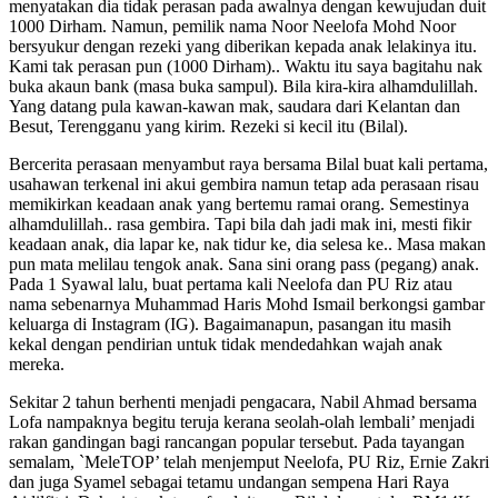
menyatakan dia tidak perasan pada awalnya dengan kewujudan duit
1000 Dirham. Namun, pemilik nama Noor Neelofa Mohd Noor
bersyukur dengan rezeki yang diberikan kepada anak lelakinya itu.
Kami tak perasan pun (1000 Dirham).. Waktu itu saya bagitahu nak
buka akaun bank (masa buka sampul). Bila kira-kira alhamdulillah.
Yang datang pula kawan-kawan mak, saudara dari Kelantan dan
Besut, Terengganu yang kirim. Rezeki si kecil itu (Bilal).
Bercerita perasaan menyambut raya bersama Bilal buat kali pertama,
usahawan terkenal ini akui gembira namun tetap ada perasaan risau
memikirkan keadaan anak yang bertemu ramai orang. Semestinya
alhamdulillah.. rasa gembira. Tapi bila dah jadi mak ini, mesti fikir
keadaan anak, dia lapar ke, nak tidur ke, dia selesa ke.. Masa makan
pun mata melilau tengok anak. Sana sini orang pass (pegang) anak.
Pada 1 Syawal lalu, buat pertama kali Neelofa dan PU Riz atau
nama sebenarnya Muhammad Haris Mohd Ismail berkongsi gambar
keluarga di Instagram (IG). Bagaimanapun, pasangan itu masih
kekal dengan pendirian untuk tidak mendedahkan wajah anak
mereka.
Sekitar 2 tahun berhenti menjadi pengacara, Nabil Ahmad bersama
Lofa nampaknya begitu teruja kerana seolah-olah lembali’ menjadi
rakan gandingan bagi rancangan popular tersebut. Pada tayangan
semalam, `MeleTOP’ telah menjemput Neelofa, PU Riz, Ernie Zakri
dan juga Syamel sebagai tetamu undangan sempena Hari Raya