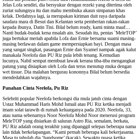
Jelas Lofa sendiri, dia bersyukur dengan rezeki yang diterima oleh
zuriat sulungnya itu dan mahu membuka akaun simpanan khas
kelak. Dedahnya lagi, ia merupakan kiriman duit raya daripada
saudara mara di Besut dan Kelantan serta pemberian rakan-rakan
kepada ibunya, Datin Tini. Bilal belum ready, kami minta maaf…
Nanti budak-budak kena msalah ain. Sesudah itu, pentas `MeleTOP’
juga bertukar meriah apabila Lofa dan Ernie bersama suami masing-
masing berlawan dalam game mempersiapkan bayi. Dengan masa
yang sangat singkat, pasangan Ernie dan Syamel nampak agak kalut
manakala Neelofa dan PU Riz pula lebih tenang. Kemudian
lucunya, Nabil sempat membuat lawak kerana tiba-tiba mengangkat
patung yang disiapkan oleh Lofa dan terus menutup muka dengan
wet tissue. Dia malahan bergurau kononnya Bilal belum bersedia
mendedahkan wajahnya.
Panahan Cinta Neelofa, Pu Riz
Selebriti popular Neelofa berkongsi dia mula jatuh cinta dengan
Ustaz Muhammad Haris Mohd Ismail atau PU Riz ketika menjadi
imam solat tarawih di rumah keluarganya pada 2020. Neelofa, 33,
atau nama sebenarnya Noor Neelofa Mohd Noor menerusi program
MeleTOP yang disiarkan di saluran Astro Ria, semalam, berkata,
PU Riz adalah orang terakhir yang dipanggil selepas beberapa nama
lain tidak berkelapangan. “Kami pernah beberapa kali bekerjasama.
Masa tu tahulah dia ‘handsome’ (kacak). Sewaktu puasa ketika