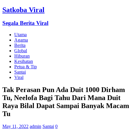
Satkoba Viral
Segala Berita Viral
Utama
Agama
Berita
Global
Hiburan
Kesihatan
Petua & Tip
Santai
Viral
Tak Perasan Pun Ada Duit 1000 Dirham
Tu, Neelofa Bagi Tahu Dari Mana Duit
Raya Bilal Dapat Sampai Banyak Macam
Tu
May 11, 2022
admin
Santai
0