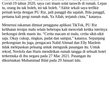
Covid-19 tahun 2020, saya cari imam solat tarawih di rumah. Lepas
tu, orang itu tak boleh, ini tak boleh. “Akhir sekali saya terfikir
pernah kerja dengan PU Riz, jadi panggil dia sajalah. Bila panggil,
pertama kali pergi rumah mak, Ya Allah, terjatuh cinta,” katanya.
Menerusi rakaman dimuat pengguna aplikasi TikTok, PU Riz
kelihatan tersipu malu selain beberapa kali mencelah ketika isterinya
berkongsi detik manis itu. “Cerita macam ni malu, cerita sikit-sikit
saja. Okay cukup, ringkas, padat dan sampai,” katanya. Sepanjang
perkongsian itu juga, pengacara Nabil Ahmad dan Elly Mazlein
tidak melepaskan peluang untuk mengusik pasangan itu. Untuk
rekod, Neelofa dan Haris mendirikan rumah tangga di sebuah hotel
terkemuka di ibu negara pada 27 Mac 2021. Pasangan itu
dikurniakan Muhammad Bilal pada 29 Januari lalu.