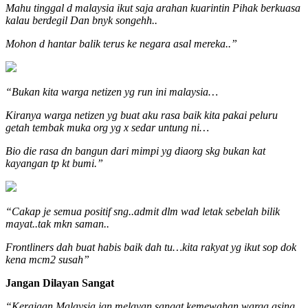
Mahu tinggal d malaysia ikut saja arahan kuarintin Pihak berkuasa
kalau berdegil Dan bnyk songehh..
Mohon d hantar balik terus ke negara asal mereka..”
“Bukan kita warga netizen yg run ini malaysia…
Kiranya warga netizen yg buat aku rasa baik kita pakai peluru
getah tembak muka org yg x sedar untung ni…
Bio die rasa dn bangun dari mimpi yg diaorg skg bukan kat
kayangan tp kt bumi.”
“Cakap je semua positif sng..admit dlm wad letak sebelah bilik
mayat..tak mkn saman..
Frontliners dah buat habis baik dah tu…kita rakyat yg ikut sop dok
kena mcm2 susah”
Jangan Dilayan Sangat
“Kerajaan Malaysia jgn melayan sangat kemewahan warga asing