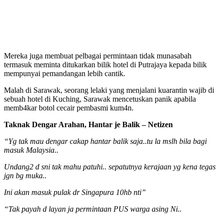
Mereka juga membuat pelbagai permintaan tidak munasabah
termasuk meminta ditukarkan bilik hotel di Putrajaya kepada bilik
mempunyai pemandangan lebih cantik.
Malah di Sarawak, seorang lelaki yang menjalani kuarantin wajib di
sebuah hotel di Kuching, Sarawak mencetuskan panik apabila
memb4kar botol cecair pembasmi kum4n.
Taknak Dengar Arahan, Hantar je Balik – Netizen
“Yg tak mau dengar cakap hantar balik saja..tu la mslh bila bagi
masuk Malaysia..
Undang2 d sni tak mahu patuhi.. sepatutnya kerajaan yg kena tegas
jgn bg muka..
Ini akan masuk pulak dr Singapura 10hb nti”
“Tak payah d layan ja permintaan PUS warga asing Ni..