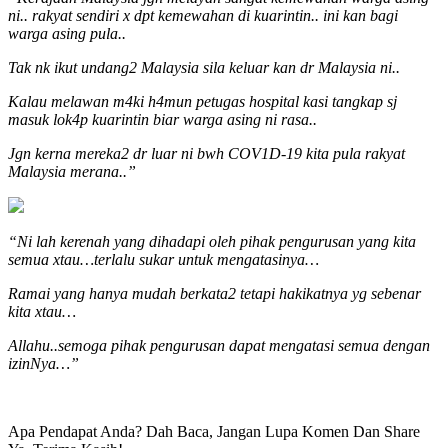
ni.. rakyat sendiri x dpt kemewahan di kuarintin.. ini kan bagi
warga asing pula..
Tak nk ikut undang2 Malaysia sila keluar kan dr Malaysia ni..
Kalau melawan m4ki h4mun petugas hospital kasi tangkap sj
masuk lok4p kuarintin biar warga asing ni rasa..
Jgn kerna mereka2 dr luar ni bwh COV1D-19 kita pula rakyat
Malaysia merana..”
“Ni lah kerenah yang dihadapi oleh pihak pengurusan yang kita
semua xtau…terlalu sukar untuk mengatasinya…
Ramai yang hanya mudah berkata2 tetapi hakikatnya yg sebenar
kita xtau…
Allahu..semoga pihak pengurusan dapat mengatasi semua dengan
izinNya…”
Apa Pendapat Anda? Dah Baca, Jangan Lupa Komen Dan Share