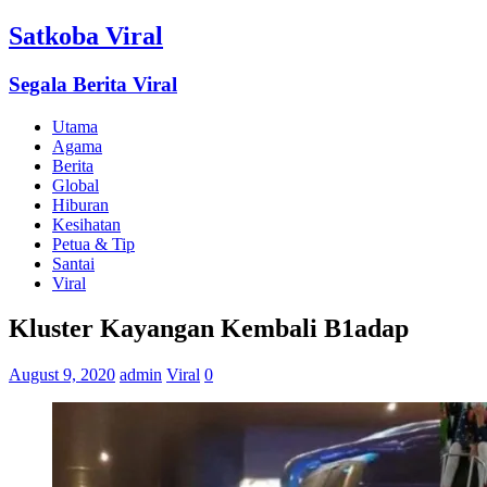
Satkoba Viral
Segala Berita Viral
Utama
Agama
Berita
Global
Hiburan
Kesihatan
Petua & Tip
Santai
Viral
Kluster Kayangan Kembali B1adap
August 9, 2020
admin
Viral
0