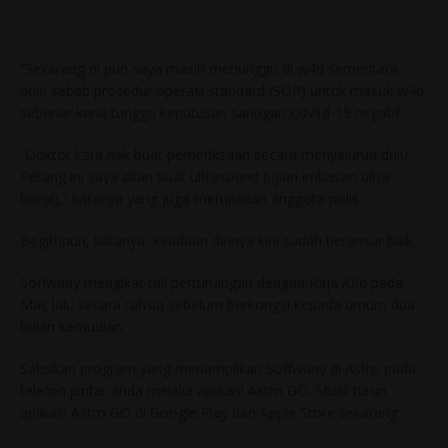
“Sekarang ni pun saya masih menunggu di w4d sementara
dulu sebab prosedur operasi standard (SOP) untuk masuk w4d
sebenar kena tunggu keputusan saringan C0v1d-19 negatif
“Doktor kata nak buat pemeriksaan secara menyeluruh dulu.
Petang ini saya akan buat ultrasound (ujian imbasan ultra
bunyi),” katanya yang juga merupakan anggota polis.
Begitupun, katanya, keadaan dirinya kini sudah beransur baik.
Soffwany mengikat tali pertunangan dengan Raja Afiq pada
Mac lalu secara rahsia sebelum berkongsi kepada umum dua
bulan kemudian.
Saksikan program yang menampilkan Soffwany di Astro pada
telefon pintar anda melalui aplikasi Astro GO. Muat turun
aplikasi Astro GO di Google Play dan Apple Store sekarang