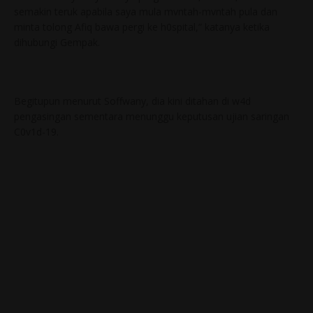
semakin teruk apabila saya mula mvntah-mvntah pula dan
minta tolong Afiq bawa pergi ke h0spital,” katanya ketika
dihubungi Gempak.
Begitupun menurut Soffwany, dia kini ditahan di w4d
pengasingan sementara menunggu keputusan ujian saringan
C0v1d-19.