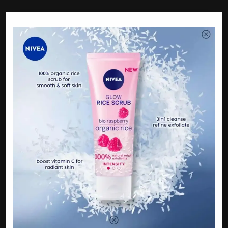
Sumber : Gempak
PREVIOUS
“Kerana D3ndam, Nyaris Dibvnuh”..- Salman Khan
NEXT
“Semua Pakai Gelang Putih” Tiga Anggota Tentera
Kant0i ‘Fly’ Dari Kem, L@nggar Perlntah Kuar4ntin
BE THE FIRST TO COMMENT
Leave a Reply
Your email address will not be published.