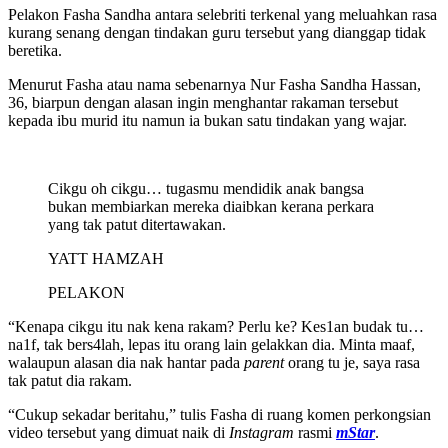
Pelakon Fasha Sandha antara selebriti terkenal yang meluahkan rasa
kurang senang dengan tindakan guru tersebut yang dianggap tidak
beretika.
Menurut Fasha atau nama sebenarnya Nur Fasha Sandha Hassan,
36, biarpun dengan alasan ingin menghantar rakaman tersebut
kepada ibu murid itu namun ia bukan satu tindakan yang wajar.
Cikgu oh cikgu… tugasmu mendidik anak bangsa
bukan membiarkan mereka diaibkan kerana perkara
yang tak patut ditertawakan.
YATT HAMZAH
PELAKON
“Kenapa cikgu itu nak kena rakam? Perlu ke? Kes1an budak tu…
na1f, tak bers4lah, lepas itu orang lain gelakkan dia. Minta maaf,
walaupun alasan dia nak hantar pada
parent
orang tu je, saya rasa
tak patut dia rakam.
“Cukup sekadar beritahu,” tulis Fasha di ruang komen perkongsian
video tersebut yang dimuat naik di
Instagram
rasmi
mStar
.