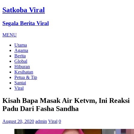
Satkoba Viral
Segala Berita Viral
MENU
Utama
Agama
Berita
Global
Hiburan
Kesihatan
Petua & Tip
Santai
Viral
Kisah Bapa Masak Air Ketvm, Ini Reaksi
Padu Dari Fasha Sandha
August 20, 2020
admin
Viral
0