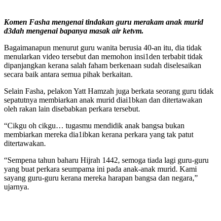
Komen Fasha mengenai tindakan guru merakam anak murid
d3dah mengenai bapanya masak air ketvm.
Bagaimanapun menurut guru wanita berusia 40-an itu, dia tidak
menularkan video tersebut dan memohon insi1den terbabit tidak
dipanjangkan kerana salah faham berkenaan sudah diselesaikan
secara baik antara semua pihak berkaitan.
Selain Fasha, pelakon Yatt Hamzah juga berkata seorang guru tidak
sepatutnya membiarkan anak murid diai1bkan dan ditertawakan
oleh rakan lain disebabkan perkara tersebut.
“Cikgu oh cikgu… tugasmu mendidik anak bangsa bukan
membiarkan mereka dia1ibkan kerana perkara yang tak patut
ditertawakan.
“Sempena tahun baharu Hijrah 1442, semoga tiada lagi guru-guru
yang buat perkara seumpama ini pada anak-anak murid. Kami
sayang guru-guru kerana mereka harapan bangsa dan negara,”
ujarnya.