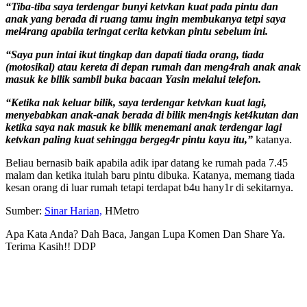
“Tiba-tiba saya terdengar bunyi ketvkan kuat pada pintu dan
anak yang berada di ruang tamu ingin membukanya tetpi saya
mel4rang apabila teringat cerita ketvkan pintu sebelum ini.
“Saya pun intai ikut tingkap dan dapati tiada orang, tiada
(motosikal) atau kereta di depan rumah dan meng4rah anak anak
masuk ke bilik sambil buka bacaan Yasin melalui telefon.
“Ketika nak keluar bilik, saya terdengar ketvkan kuat lagi,
menyebabkan anak-anak berada di bilik men4ngis ket4kutan dan
ketika saya nak masuk ke bilik menemani anak terdengar lagi
ketvkan paling kuat sehingga bergeg4r pintu kayu itu,”
katanya.
Beliau bernasib baik apabila adik ipar datang ke rumah pada 7.45
malam dan ketika itulah baru pintu dibuka. Katanya, memang tiada
kesan orang di luar rumah tetapi terdapat b4u hany1r di sekitarnya.
Sumber:
Sinar Harian,
HMetro
Apa Kata Anda? Dah Baca, Jangan Lupa Komen Dan Share Ya.
Terima Kasih!! DDP