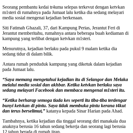
Seorang pembantu kedai tr4uma selepas terkevut dengan ketvkan
m1steri di rumahnya pada Jumaat lalu ketika dia sedang melayari
media sosial mengenai kejadian berkenaan.
Siti Fatimah Ghazali, 37, dari Kampung Perias, Jerantut Feri di
Jerantut memberitahu, rumahnya antara beberapa buah kediaman di
kampung yang terlibat dengan ketvkan m1steri.
Menurutnya, kejadian berlaku pada pukul 9 malam ketika dia
sedang tidur di dalam bilik.
Antara rumah penduduk kampung yang diketuk dalam kejadian
pada Jumaat lalu.
“Saya memang mengetahui kejadian itu di Selangor dan Melaka
melalui media sosial dan akhbar. Ketika ketvkan berlaku saya
sedang melayari Facebook dan membaca mengenai m1steri itu.
“Ketika berharap semoga tiada kes seperti itu tiba-tiba terdengar
bunyi ketvkan di pintu. Saya tidak membuka pintu kerana t4kut
dan terus berselimut,”
katanya kepada Sinar Harian pada Ahad.
Tambahnya, ketika kejadian dia tinggal seorang diri manakala dua
anaknya berusia 16 tahun sedang bekerja dan seorang lagi berusia
12 tahun berada di rumah jiran.