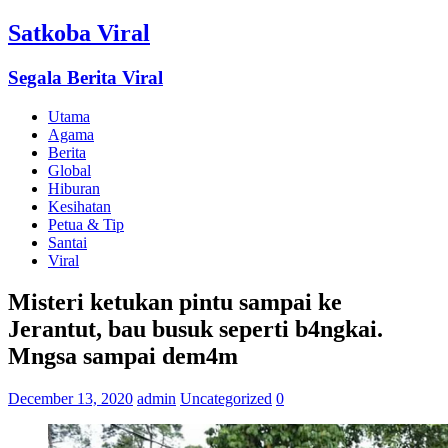
Satkoba Viral
Segala Berita Viral
Utama
Agama
Berita
Global
Hiburan
Kesihatan
Petua & Tip
Santai
Viral
Misteri ketukan pintu sampai ke
Jerantut, bau busuk seperti b4ngkai.
Mngsa sampai dem4m
December 13, 2020
admin
Uncategorized
0