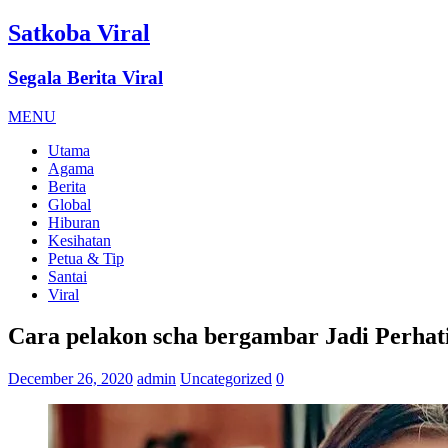
Satkoba Viral
Segala Berita Viral
MENU
Utama
Agama
Berita
Global
Hiburan
Kesihatan
Petua & Tip
Santai
Viral
Cara pelakon scha bergambar Jadi Perhati
December 26, 2020
admin
Uncategorized
0