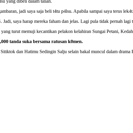
su yang dibeli dalam talian.
baran, jadi saya saja beli t4tu p4lsu. Apabila sampai saya terus lek4
adi, saya harap mereka faham dan jelas. Lagi pula tidak pernah lagi ter
 yang turut memuji kecantikan pelakon kelahiran Sungai Petani, Kedah
30,000 tanda suka bersama ratusan k0men.
Sitiktok dan Hatimu Sedingin Salju selain bakal muncul dalam drama