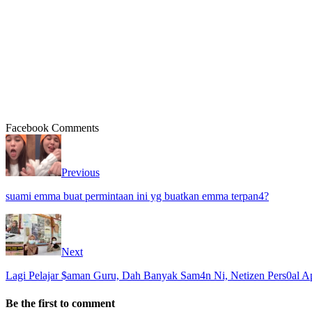
Facebook Comments
Previous
suami emma buat permintaan ini yg buatkan emma terpan4?
Next
Lagi Pelajar $aman Guru, Dah Banyak Sam4n Ni, Netizen Pers0al 
Be the first to comment