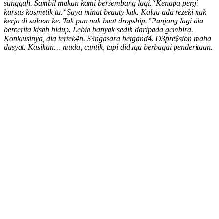
sungguh. Sambil makan kami bersembang lagi.
“Kenapa pergi
kursus kosmetik tu.
“Saya minat beauty kak. Kalau ada rezeki nak
kerja di saloon ke. Tak pun nak buat dropship.”
Panjang lagi dia
bercerita kisah hidup. Lebih banyak sedih daripada gembira.
Konklusinya, dia tertek4n. S3ngasara bergand4. D3pre$sion maha
dasyat. Kasihan… muda, cantik, tapi diduga berbagai penderitaan.