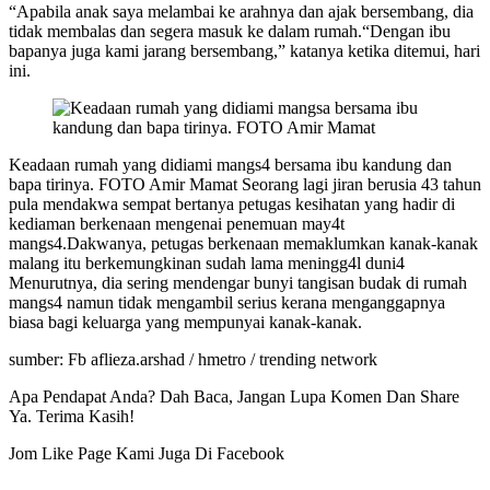
“Apabila anak saya melambai ke arahnya dan ajak bersembang, dia
tidak membalas dan segera masuk ke dalam rumah.“Dengan ibu
bapanya juga kami jarang bersembang,” katanya ketika ditemui, hari
ini.
Keadaan rumah yang didiami mangs4 bersama ibu kandung dan
bapa tirinya. FOTO Amir Mamat Seorang lagi jiran berusia 43 tahun
pula mendakwa sempat bertanya petugas kesihatan yang hadir di
kediaman berkenaan mengenai penemuan may4t
mangs4.Dakwanya, petugas berkenaan memaklumkan kanak-kanak
malang itu berkemungkinan sudah lama meningg4l duni4
Menurutnya, dia sering mendengar bunyi tangisan budak di rumah
mangs4 namun tidak mengambil serius kerana menganggapnya
biasa bagi keluarga yang mempunyai kanak-kanak.
sumber: Fb aflieza.arshad / hmetro / trending network
Apa Pendapat Anda? Dah Baca, Jangan Lupa Komen Dan Share
Ya. Terima Kasih!
Jom Like Page Kami Juga Di Facebook