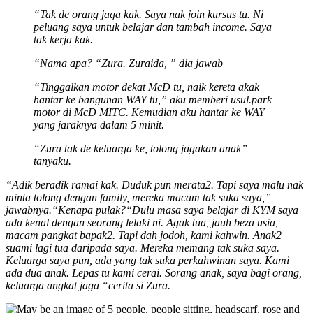
“Tak de orang jaga kak. Saya nak join kursus tu. Ni
peluang saya untuk belajar dan tambah income. Saya
tak kerja kak.
“Nama apa?
“Zura. Zuraida, ” dia jawab
“Tinggalkan motor dekat McD tu, naik kereta akak
hantar ke bangunan WAY tu,” aku memberi usul.
park
motor di McD MITC. Kemudian aku hantar ke WAY
yang jaraknya dalam 5 minit.
“Zura tak de keluarga ke, tolong jagakan anak”
tanyaku.
“Adik beradik ramai kak. Duduk pun merata2. Tapi saya malu nak
minta tolong dengan family, mereka macam tak suka saya,”
jawabnya.
“Kenapa pulak?
“Dulu masa saya belajar di KYM saya
ada kenal dengan seorang lelaki ni. Agak tua, jauh beza usia,
macam pangkat bapak2. Tapi dah jodoh, kami kahwin. Anak2
suami lagi tua daripada saya. Mereka memang tak suka saya.
Keluarga saya pun, ada yang tak suka perkahwinan saya. Kami
ada dua anak. Lepas tu kami cerai. Sorang anak, saya bagi orang,
keluarga angkat jaga “cerita si Zura.