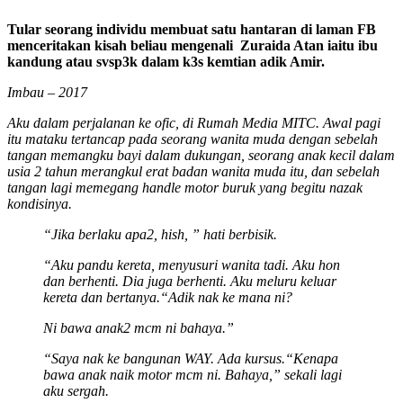
Tular seorang individu membuat satu hantaran di laman FB
menceritakan kisah beliau mengenali Zuraida Atan iaitu ibu
kandung atau svsp3k dalam k3s kemtian adik Amir.
Imbau – 2017
Aku dalam perjalanan ke ofic, di Rumah Media MITC. Awal pagi
itu mataku tertancap pada seorang wanita muda dengan sebelah
tangan memangku bayi dalam dukungan, seorang anak kecil dalam
usia 2 tahun merangkul erat badan wanita muda itu, dan sebelah
tangan lagi memegang handle motor buruk yang begitu nazak
kondisinya.
“Jika berlaku apa2, hish, ” hati berbisik.
“Aku pandu kereta, menyusuri wanita tadi. Aku hon
dan berhenti. Dia juga berhenti. Aku meluru keluar
kereta dan bertanya.
“Adik nak ke mana ni?
Ni bawa anak2 mcm ni bahaya.”
“Saya nak ke bangunan WAY. Ada kursus.
“Kenapa
bawa anak naik motor mcm ni. Bahaya,” sekali lagi
aku sergah.