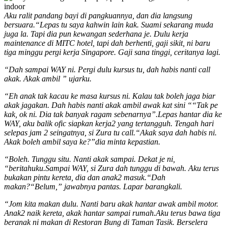
Aku ralit pandang bayi di pangkuannya, dan dia langsung
bersuara.
“Lepas tu saya kahwin lain kak. Suami sekarang muda
juga la. Tapi dia pun kewangan sederhana je. Dulu kerja
maintenance di MITC hotel, tapi dah berhenti, gaji sikit, ni baru
tiga minggu pergi kerja Singapore. Gaji sana tinggi, ceritanya lagi.
“Dah sampai WAY ni. Pergi dulu kursus tu, dah habis nanti call
akak. Akak ambil ” ujarku.
“Eh anak tak kacau ke masa kursus ni. Kalau tak boleh jaga biar
akak jagakan. Dah habis nanti akak ambil awak kat sini “
“Tak pe
kak, ok ni. Dia tak banyak ragam sebenarnya”.
Lepas hantar dia ke
WAY, aku balik ofic siapkan kerja2 yang tertangguh. Tengah hari
selepas jam 2 seingatnya, si Zura tu call.
“Akak saya dah habis ni.
Akak boleh ambil saya ke?”dia minta kepastian.
“Boleh. Tunggu situ. Nanti akak sampai. Dekat je ni,
“beritahuku.
Sampai WAY, si Zura dah tunggu di bawah. Aku terus
bukakan pintu kereta, dia dan anak2 masuk.
“Dah
makan?
“Belum,” jawabnya pantas. Lapar barangkali.
“Jom kita makan dulu. Nanti baru akak hantar awak ambil motor.
Anak2 naik kereta, akak hantar sampai rumah.
Aku terus bawa tiga
beranak ni makan di Restoran Bung di Taman Tasik. Berselera