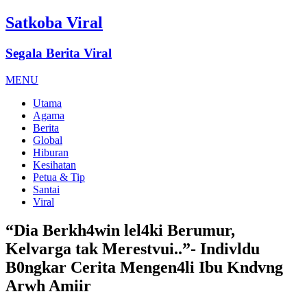
Satkoba Viral
Segala Berita Viral
MENU
Utama
Agama
Berita
Global
Hiburan
Kesihatan
Petua & Tip
Santai
Viral
“Dia Berkh4win lel4ki Berumur,
Kelvarga tak Merestvui..”- Indivldu
B0ngkar Cerita Mengen4li Ibu Kndvng
Arwh Amiir