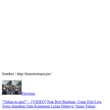
Sumber : http://transformasi.pw/
Previous
“Tuhan tu apa?” – [VIDEO] Nak Beri Bantuan, Ustaz Ebit Lew
Terus Islamkan Satu Kampung Lepas Ditanya ‘Siapa Tuhan’