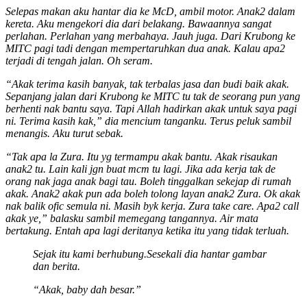
Selepas makan aku hantar dia ke McD, ambil motor. Anak2 dalam
kereta. Aku mengekori dia dari belakang. Bawaannya sangat
perlahan. Perlahan yang merbahaya. Jauh juga. Dari Krubong ke
MITC pagi tadi dengan mempertaruhkan dua anak. Kalau apa2
terjadi di tengah jalan. Oh seram.
“Akak terima kasih banyak, tak terbalas jasa dan budi baik akak.
Sepanjang jalan dari Krubong ke MITC tu tak de seorang pun yang
berhenti nak bantu saya. Tapi Allah hadirkan akak untuk saya pagi
ni. Terima kasih kak,” dia mencium tanganku. Terus peluk sambil
menangis. Aku turut sebak.
“Tak apa la Zura. Itu yg termampu akak bantu. Akak risaukan
anak2 tu. Lain kali jgn buat mcm tu lagi. Jika ada kerja tak de
orang nak jaga anak bagi tau. Boleh tinggalkan sekejap di rumah
akak. Anak2 akak pun ada boleh tolong layan anak2 Zura. Ok akak
nak balik ofic semula ni. Masih byk kerja. Zura take care. Apa2 call
akak ye,” balasku sambil memegang tangannya. Air mata
bertakung. Entah apa lagi deritanya ketika itu yang tidak terluah.
Sejak itu kami berhubung.
Sesekali dia hantar gambar
dan berita.
“Akak, baby dah besar.”