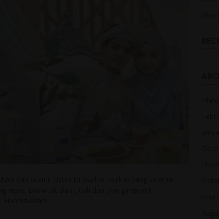
Shari
REC
ARC
Marc
Febr
Janua
Dece
Nove
Musa dan suami, Ustaz Dr Azahar Yaakub yang selamat
Octo
g lepas. Diam tak diam, dah dua orang menantu
Sept
Alhamdulillah!
Augu