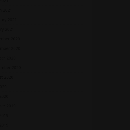
 2021
h 2021
uary 2021
ry 2021
mber 2020
mber 2020
ber 2020
ember 2020
st 2020
2020
 2020
ber 2019
2019
 2019