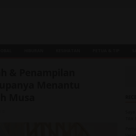
LOBAL
HIBURAN
KESIHATAN
PETUA & TIP
S
ah & Penampilan
 Rupanya Menantu
ah Musa
REC
0
Saya 
Titik
Perna
Veter