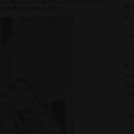
gan, akhirnya anak lelaki Ustazah Norhafizah dan Ustaz
July 
ng suami kepada Aisyah Zafirah.
June
May 
April
Marc
Febr
Janua
Dece
Nove
Octo
Sept
Augu
May 