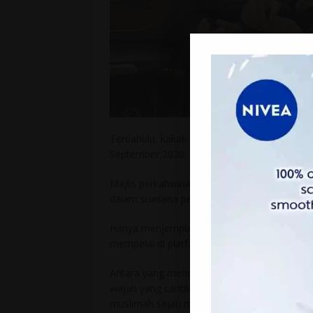
Terdahulu, kakak kepada Aisyah iaitu Nur 
September 2020.
Majlis perkahwinan Aisyah dan Asyraf menar
dalam suasana penuh indah dan tenang wala
Hanya menjemput tetamu dalam jumlah yang 
mempelai di platform media sosial Ustazah N
Antara yang mencuri tumpuan ialah penganti
wajah yang cantik dan sedap mata memanda
muslimah sejati membuatkan ramai yang te