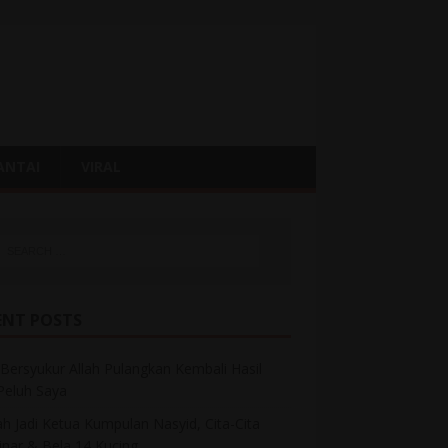
ANTAI
VIRAL
ENT POSTS
Bersyukur Allah Pulangkan Kembali Hasil
 Peluh Saya
h Jadi Ketua Kumpulan Nasyid, Cita-Cita
inar & Bela 14 Kucing