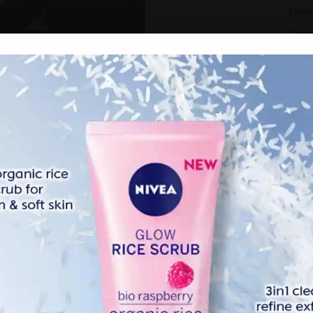
Nove
Sept
Augu
Nadratun Naeemah mendirikan rumah tangga pada awal
ik perhatian pengikut Ustazah Norhafizah kerana disambut
upun situsi pandemik sekarang belum berpenghujung.
terhad, perkongsian majlis pernikahan pasangan
orhafizah meraih pujian ramai.
n perempuan, Aisyah Zafirah bukan hanya memiliki raut
ng, penampilan Aisyah yang sopan dan melambangkan ciri
rpesona.