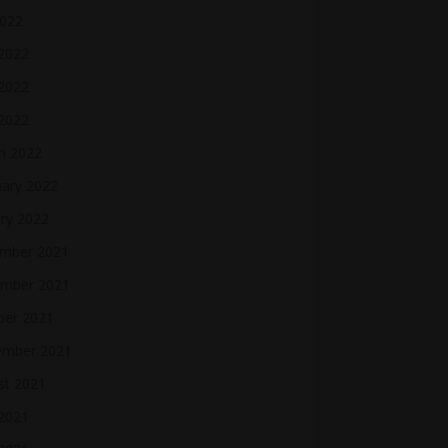
2022
 2022
2022
 2022
h 2022
uary 2022
ry 2022
mber 2021
mber 2021
ber 2021
ember 2021
st 2021
2021