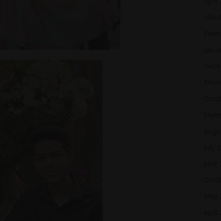
April
Marc
Febr
Janua
Dece
Nove
Octo
Sept
Augu
July 
June
Octo
May 
April