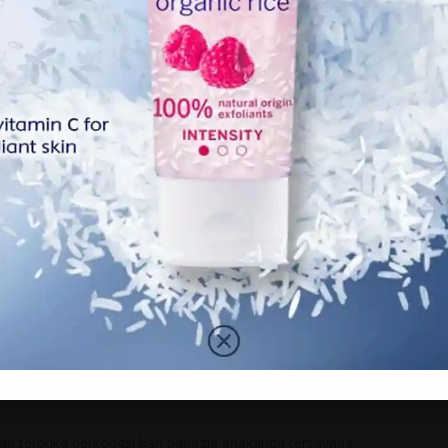
iliki rupa paras menarik serta kacak. Pendek kata, memang
 pasangan ini diraikan didalam majlis kesyukuran
lu di Dewan Tan Sri Ainudin Wahid UTM Kuala Lumpur.
h terbuka berkongsi hari bahagia anakanda tersayang