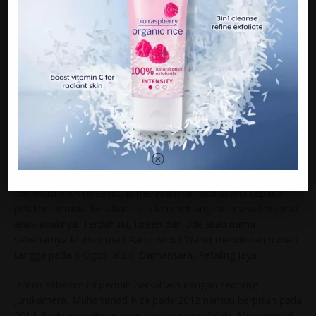
Menerusi entri tersebut, is merakamkan aksi suami kepada
pelakon berusia 34 tahun itu telah meluangkan masa bersama
anak-anaknya. Terdahulu, Izreen dan Ude atau nama
sebenarnya Muhammad Radzi Abdul Wahid mendirikan rumah
tangga pada 8 Ogos lalu di Damansara, Petaling Jaya.
Izreen sebelum ini pernah berkahwin dengan seorang
jurukamera, Muhammad Riza pada 2012 namun berpisah pada
2014. Keduanya dikurniakan seorang anak lelaki, Muhammad