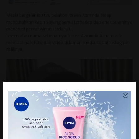
Meski bergelar ibu tiri, pelakon Izreen Azminda tetap
mencurahkan kasih sayang sama terhadap dua anak suaminya
menerusi perkahwinan terdahulu.
Izreen atau nama sebenarnya Izreen Azminda Aznam ada
memuat naik foto dan video di laman media sosial Instagram
miliknya.